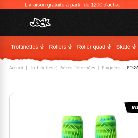
Livraison gratuite à partir de 120€ d'achat !
Trottinettes
Rollers
Roller quad
Skate
Accueil
Trottinettes
Pièces Détachées
Poignées
POIG
R