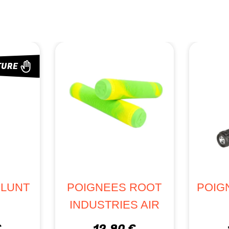
TURE
PO
LONG
TILT
POIGNEES ETHIC
DTC FOAM V1.5