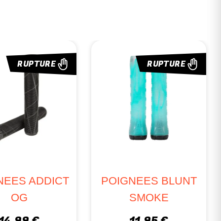
RUPTURE
IGNEES ODI
POIGNEES BLUNT
NECK 160MM
V2
MEDIUM