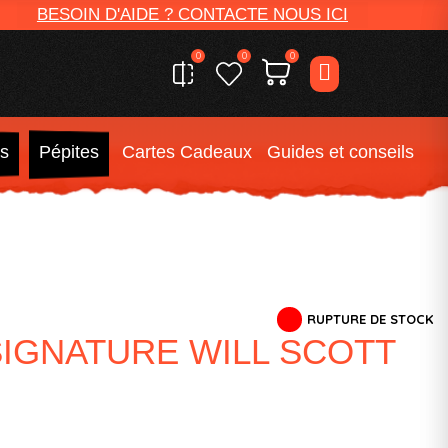
BESOIN D'AIDE ? CONTACTE NOUS ICI
0
0
0
s
Pépites
Cartes Cadeaux
Guides et conseils
RUPTURE DE STOCK
IGNATURE WILL SCOTT