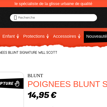
le spécialiste de la glisse urbaine de qualité
Recherche
Enfant
Protections
Accessoires
Nouveauté
NEES BLUNT SIGNATURE WILL SCOTT
BLUNT
POIGNEES BLUNT S
UPTURE
14,95 €