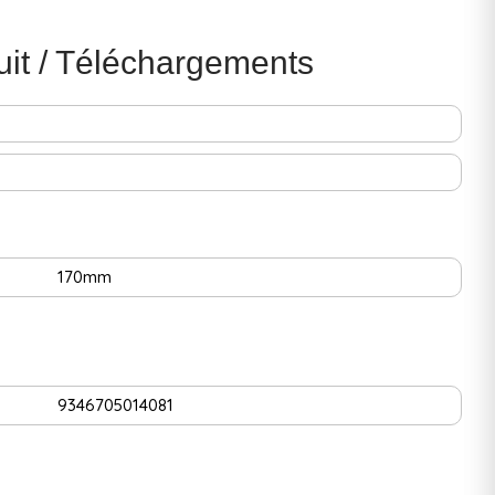
uit / Téléchargements
170mm
9346705014081