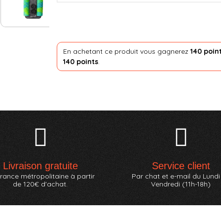
En achetant ce produit vous gagnerez
140 poin
140 points
.
Livraison gratuite
Service client
rance métropolitaine à partir
Par chat et e-mail du Lundi
de 120€ d'achat.
Vendredi (11h-18h)