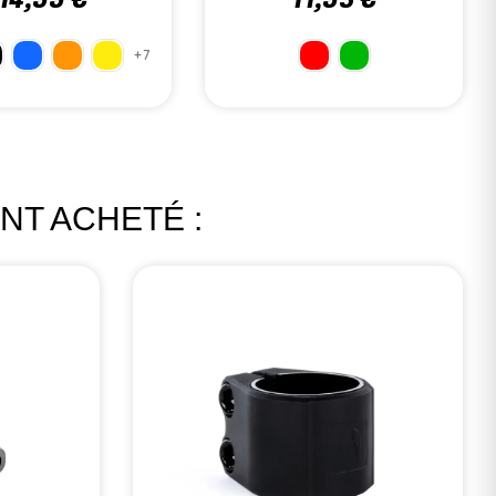
10,00 €
14,50 €
+9
+3
NT ACHETÉ :