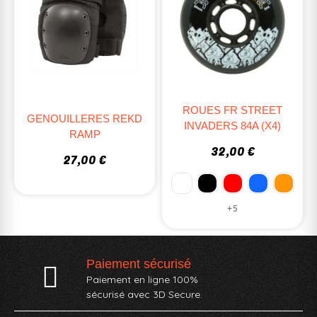
ROUES FR STREET
GENOUILLERES REKD
INVADERS 84A (X4)
RAMP
32,00 €
27,00 €
+5
Paiement sécurisé
Paiement en ligne 100%
sécurisé avec 3D Secure.