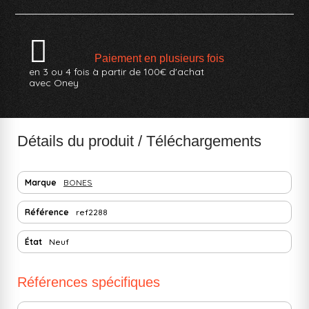
Paiement en plusieurs fois
en 3 ou 4 fois à partir de 100€ d'achat
avec Oney
Détails du produit / Téléchargements
Marque
BONES
Référence
ref2288
État
Neuf
Références spécifiques