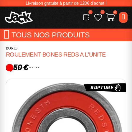
Livraison gratuite à partir de 120€ d'achat !
0
0
0
TOUS NOS PRODUITS
BONES
ROULEMENT BONES REDS A L'UNITE
2,50 €
RUPTURE DE STOCK
RUPTURE