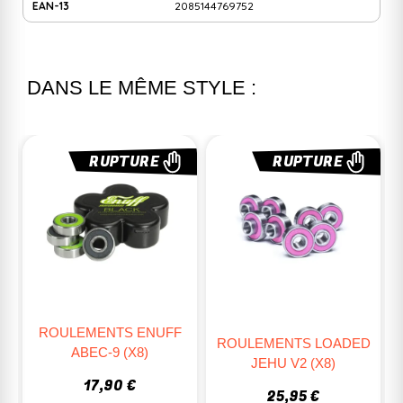
EAN-13
2085144769752
DANS LE MÊME STYLE :
RUPTURE
ROULEMENTS LOADED
ROULEMENTS ET
JEHU V2 (X8)
WASHERS YOW
25,95 €
25,80 €