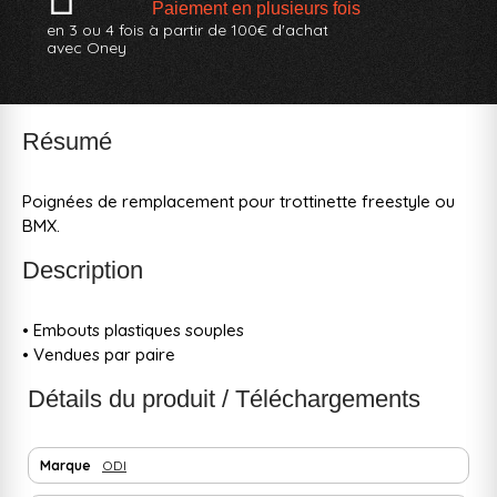
Paiement en plusieurs fois
en 3 ou 4 fois à partir de 100€ d'achat
avec Oney
Résumé
Poignées de remplacement pour trottinette freestyle ou
BMX.
Description
• Embouts plastiques souples
• Vendues par paire
Détails du produit / Téléchargements
Marque
ODI