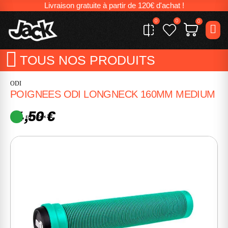
Livraison gratuite à partir de 120€ d'achat !
0
0
0
TOUS NOS PRODUITS
ODI
POIGNEES ODI LONGNECK 160MM MEDIUM
14,50 €
EN STOCK