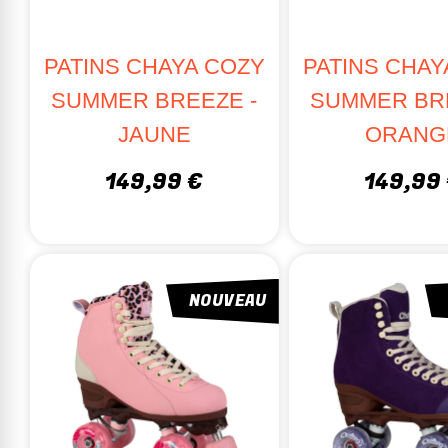
Platine
: Alum
Utilisation
: 
PATINS CHAYA COZY
PATINS CHAY
SUMMER BREEZE -
SUMMER BRE
PATINS À 
JAUNE
ORANG
Pour les dan
149,99 €
149,99
Pour les com
Pour les amat
POURQUOI
NOUVEAU
Un large c
Des conseil
Une expéri
Prêt(e) à c
Découvre notr