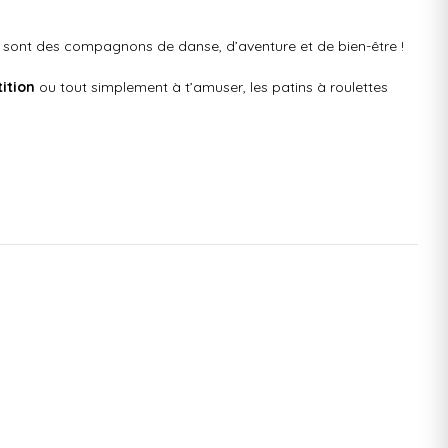
e sont des compagnons de danse, d’aventure et de bien-être !
ition
ou tout simplement à t’amuser, les patins à roulettes
apportent les patins à roulettes.
 des bienfaits de l’exercice tout en t’amusant !
uveras forcément la paire de patins à roulettes qui te
es promeneurs.