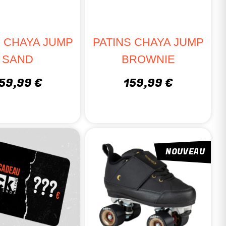
 optimal.
ompétition seront plus rigides pour la performance.
S CHAYA JUMP
PATINS CHAYA JUMP
SAND
BROWNIE
59,99 €
159,99 €
able.
nfort.
NOUVEAU