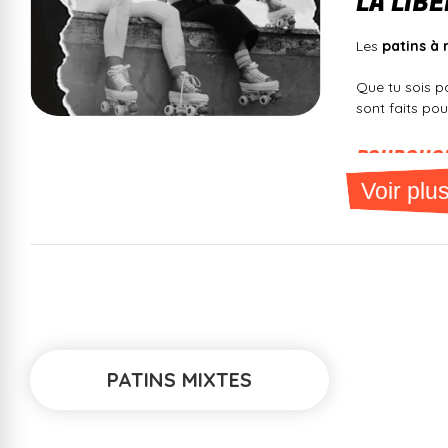
LA LIB
Les
patins à 
Que tu sois 
sont faits pour
POURQUOI
Voir plu
Liberté et F
Exercice et 
Design rétr
correspond.
Polyvalence
PATINS MIXTES
COMMENT 