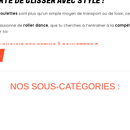
ERTÉ DE GLISSER AVEC STYLE !
roulettes
sont plus qu'un simple moyen de transport ou de loisir, c
passionné de
roller dance
, que tu cherches à t’entraîner à la
compét
 toi.
 CHOISIR DES PATINS À ROULETTES ?
s
un
– Laisse-toi emporter par la glisse et la sensation de liberté que t’
Bien-être
– Améliore ton équilibre, renforce ta musculature et profite
o et moderne
– Que ce soit pour un look rétro ou plus actuel, tu tro
– Parfait pour les danseurs, les amateurs de freestyle ou les simpl
CHOISIR TES PATINS À ROULETTES ?