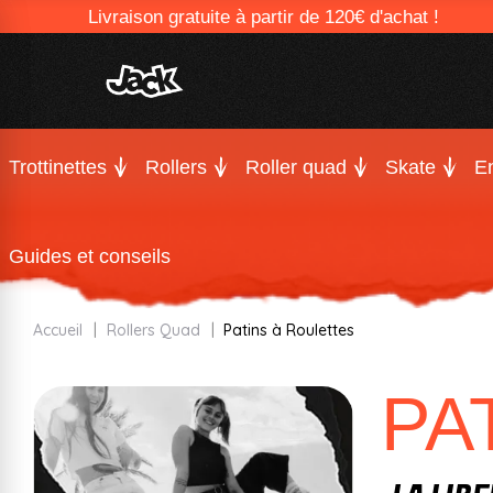
Livraison gratuite à partir de 120€ d'achat !
Trottinettes
Rollers
Roller quad
Skate
En
Guides et conseils
Accueil
Rollers Quad
Patins à Roulettes
PA