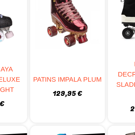
HAYA
DEC
ELUXE
PATINS IMPALA PLUM
SLAD
IGHT
129,95 €
 €
2