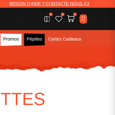
BESOIN D'AIDE ? CONTACTE NOUS ICI
0
0
0
Promos
Pépites
Cartes Cadeaux
ETTES