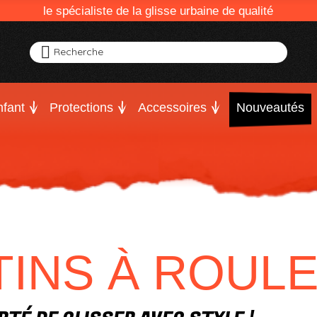
le spécialiste de la glisse urbaine de qualité
Recherche
fant
Protections
Accessoires
Nouveautés
TINS À ROUL