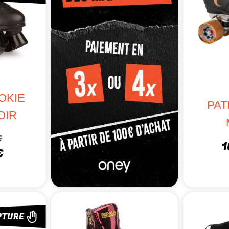
OKIE
PAT
OIR
€
1
€
PTURE