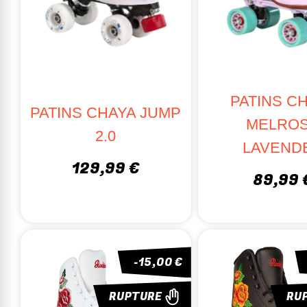
PATINS C
PATINS CHAYA JUMP
MELRO
2.0
LAVEND
129,99 €
89,99 
-15,00 €
RUPTURE
RU