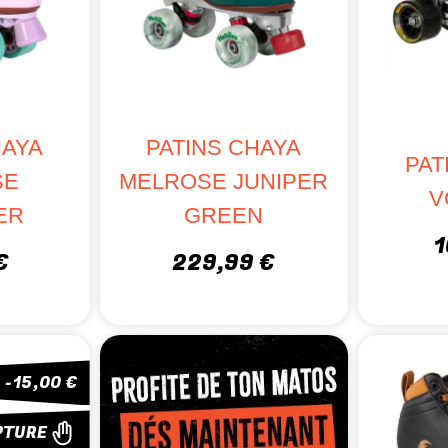
HAYA
PATINS CHAYA
PAT
SE
MELROSE JUNIPER
V
ER
GREEN
1
€
229,99 €
-15,00 €
PTURE