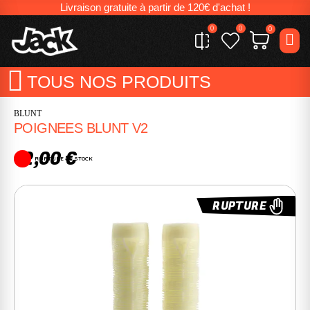
Livraison gratuite à partir de 120€ d'achat !
0
0
0
TOUS NOS PRODUITS
BLUNT
POIGNEES BLUNT V2
12,00 €
RUPTURE DE STOCK
RUPTURE