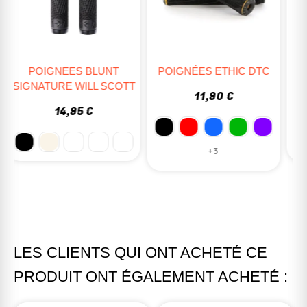
POIGNÉES ETHIC DTC
POIGNEES ODI FIXIE
T
LONGNECK XL 230MM
11,90 €
15,90 €
+3
LES CLIENTS QUI ONT ACHETÉ CE
PRODUIT ONT ÉGALEMENT ACHETÉ :