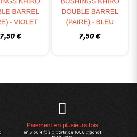
INGS KHIRO
BUSHINGS KHIRO
LE BARREL
DOUBLE BARREL
RE) - VIOLET
(PAIRE) - BLEU
7,50 €
7,50 €
Paiement en plusieurs fois
di
en 3 ou 4 fois à partir de 100€ d'achat
avec Oney