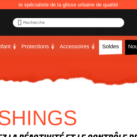
le spécialiste de la glisse urbaine de qualité
Recherche
fant
Protections
Accessoires
Soldes
Nou
SHINGS