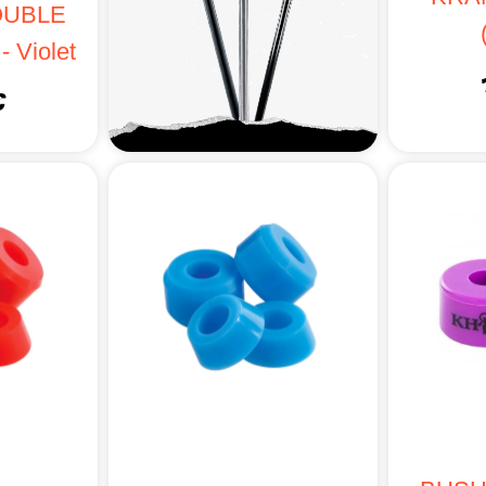
OUBLE
 Violet
€