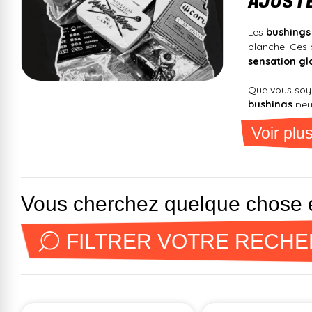
AJUSTE
Les
bushings
planche. Ces
sensation gl
Que vous so
bushings
pe
Voir plu
Chez
Jack’nR
configuratio
POURQUOI
Vous cherchez quelque chose en
Impacte dire
FILTRER VOTRE RECH
Améliore la s
Personnalisa
Réduit la fa