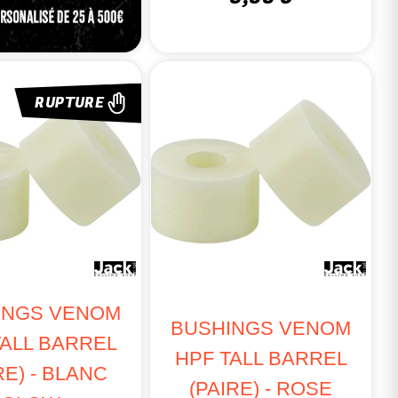
RUPTURE
)
.
INGS VENOM
BUSHINGS VENOM
e remplacés.
TALL BARREL
HPF TALL BARREL
inuer leur efficacité.
RE) - BLANC
(PAIRE) - ROSE