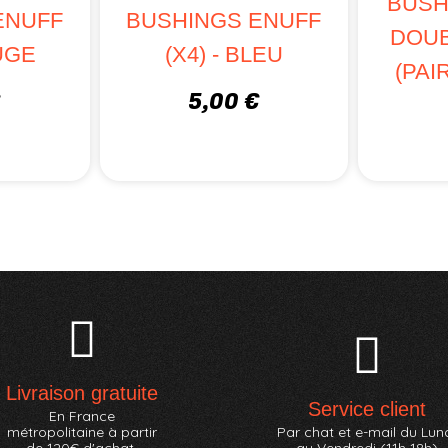
BUSH
ENUFF
BUSHINGS ENUFF
DOUB
OUGE
(X4) - BLEU
(PAI
€
5,00 €
Livraison gratuite
Service client
En France
métropolitaine à partir
Par chat et e-mail du Lun
de 120€ d'achat.
au Vendredi (11h-18h)