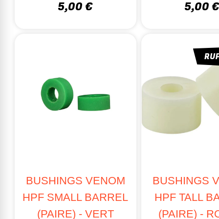
Forme : Ba
5,00 €
5,00 
Compatibili
LONGBOARD 
Dureté : 8
RU
Forme : Co
Compatibili
SURFSKATE
Dureté : 7
Forme : Co
Compatibili
COMMENT 
BUSHINGS VENOM
BUSHINGS 
Vérifiez l’u
HPF SMALL BARREL
HPF TALL B
Ne serrez pa
(PAIRE) - VERT
(PAIRE) - 