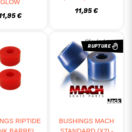
GLOW
11,95 €
 une meilleure sensation de ride.
11,95 €
RUPTURE
rfskate.
.
re setup.
oulouse.
ualité, disponibles chez Jack’nRoll !
NGS RIPTIDE
BUSHINGS MACH
NK BARREL
STANDARD (X2) -