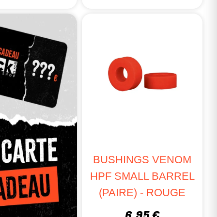
BUSHINGS VENOM
HPF SMALL BARREL
(PAIRE) - ROUGE
6,95 €