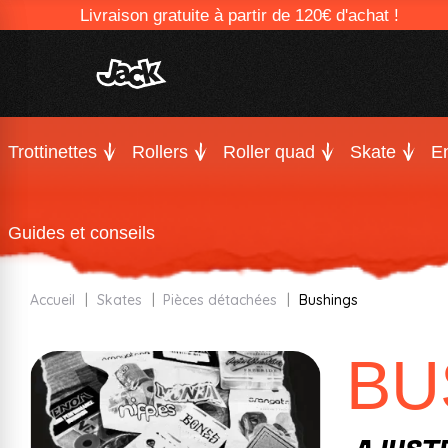
Livraison gratuite à partir de 120€ d'achat !
Trottinettes
Rollers
Roller quad
Skate
En
Guides et conseils
Accueil
Skates
Pièces détachées
Bushings
BU