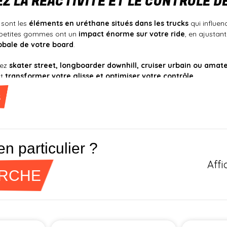
Z LA RÉACTIVITÉ ET LE CONTRÔLE D
sont les
éléments en uréthane situés dans les trucks
qui influe
 petites gommes ont un
impact énorme sur votre ride
, en ajustan
obale de votre board
.
yez
skater street, longboarder downhill, cruiser urbain ou amat
ut
transformer votre glisse et optimiser votre contrôle
.
s
oll
, nous avons sélectionné
les meilleures références de bushin
n parfaite
.
 BIEN CHOISIR SES BUSHINGS DE SKATE ?
 particulier ?
ctement la maniabilité de votre board
: Plus souple pour tourner 
Affi
ERCHE
tabilité à haute vitesse
: Un bon réglage de bushings évite les wo
tion complète de votre ride
: Choisissez la dureté et la forme pou
tigue musculaire
: Des bushings bien ajustés permettent une meil