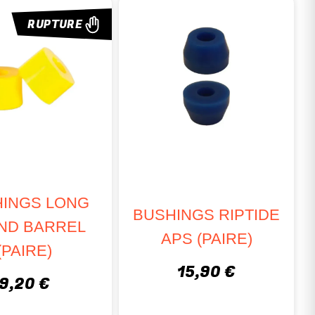
table
, alors prenez le temps d’optimiser votre setup !
RUPTURE
INGS LONG
BUSHINGS RIPTIDE
AND BARREL
APS (PAIRE)
(PAIRE)
15,90 €
9,20 €
oard.
 etc.