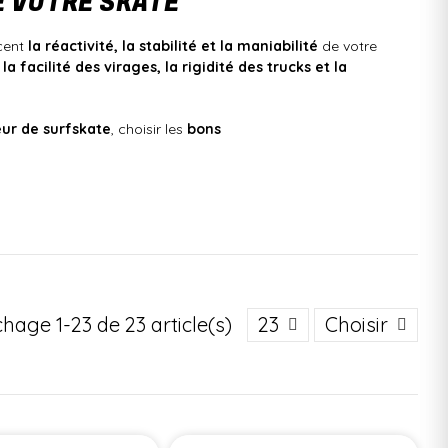
E VOTRE SKATE
ncent
la réactivité, la stabilité et la maniabilité
de votre
t
la facilité des virages, la rigidité des trucks et la
eur de surfskate
, choisir les
bons
gs
, adaptées à toutes les disciplines pour vous offrir
la
facilement, plus dur pour plus de stabilité.
chage 1-23 de 23 article(s)
23
Choisir
bbles en descente.
r un skate sur mesure.
leure réponse aux mouvements.