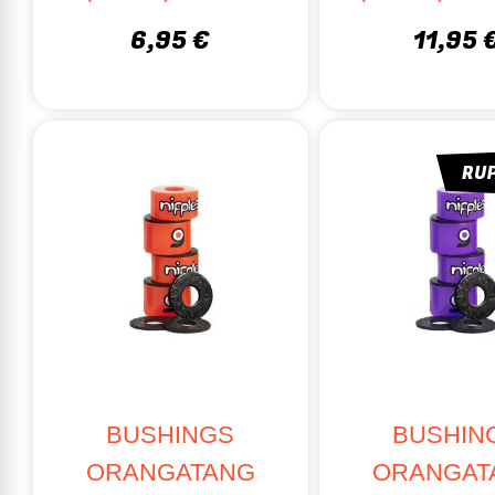
Nettoyez la 
6,95 €
11,95 
Remplacez-le
Besoin d’aide
POURQUOI
RU
Un large ch
Qualité et 
Des conseil
Achat en l
Optimisez la 
BUSHINGS
BUSHIN
ORANGATANG
ORANGAT