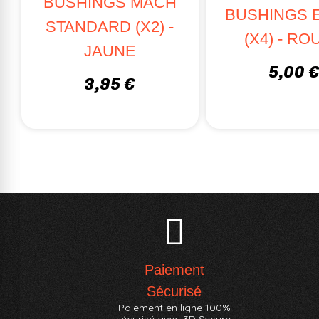
BUSHINGS MACH
BUSHINGS 
STANDARD (X2) -
(X4) - R
JAUNE
5,00 
3,95 €
Paiement
Sécurisé
Paiement en ligne 100%
sécurisé avec 3D Secure.