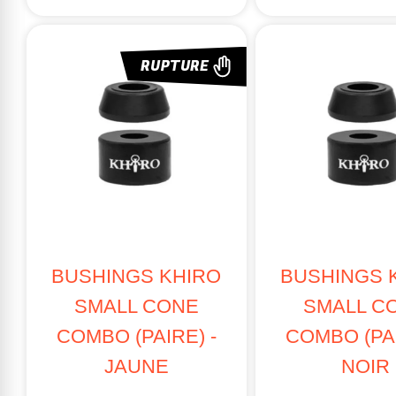
Hauteur sta
RUPTURE
QUELS BU
SKATEBOAR
Dureté : 8
Forme : Co
Compatibil
CRUISER & 
Dureté : 7
BUSHINGS KHIRO
BUSHINGS 
Forme : Con
SMALL CONE
SMALL C
Compatibili
COMBO (PAIRE) -
COMBO (PAI
LONGBOARD
JAUNE
NOIR
Dureté : 93