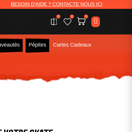
BESOIN D'AIDE ? CONTACTE NOUS ICI
0
0
0
veautés
Pépites
Cartes Cadeaux