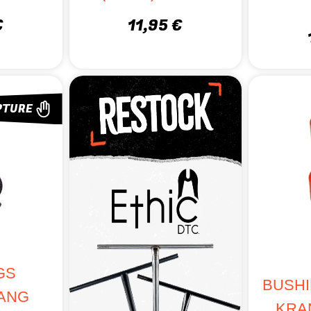
zone de pivot
: Évitez l’accumulation de poussière et de saleté.
€
11,95 €
s si vous sentez un manque de réactivité
: Un bon bushing donne
 ?
L’équipe Jack’nRoll est là pour vous conseiller !
 ACHETER VOS BUSHINGS CHEZ JACK’NROLL ?
PTURE
oix pour toutes les disciplines
: Skateboard, longboard, cruiser, su
durabilité
: Produits testés et sélectionnés pour leurs performances
s d’experts
: Nous vous aidons à choisir les bushings adaptés à vot
igne et en boutique
: Venez découvrir nos modèles en magasin à T
maniabilité et la stabilité de votre ride avec des bushings de q
GS
BUSHI
ANG
KRA