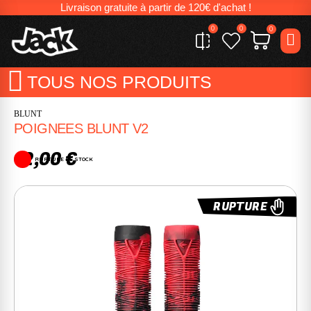
Livraison gratuite à partir de 120€ d'achat !
0
0
0
TOUS NOS PRODUITS
BLUNT
POIGNEES BLUNT V2
12,00 €
RUPTURE DE STOCK
RUPTURE