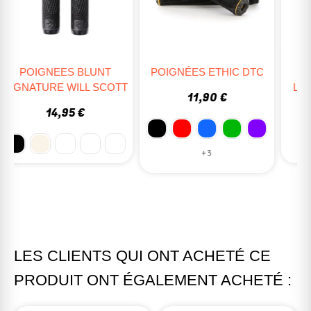
POIGNÉES ETHIC DTC
POIGNEES ODI FIXIE
T
LONGNECK XL 230MM
11,90 €
15,90 €
+3
LES CLIENTS QUI ONT ACHETÉ CE
PRODUIT ONT ÉGALEMENT ACHETÉ :