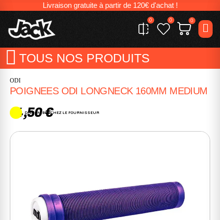
Livraison gratuite à partir de 120€ d'achat !
0
0
0
TOUS NOS PRODUITS
ODI
POIGNEES ODI LONGNECK 160MM MEDIUM
14,50 €
DISPONIBLE CHEZ LE FOURNISSEUR