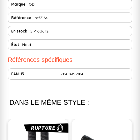
Marque
ODI
Référence
ref2164
En stock
5 Produits
État
Neuf
Références spécifiques
EAN-13
711484192814
DANS LE MÊME STYLE :
RUPTURE