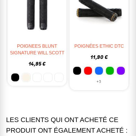
POIGNÉES ETHIC DTC
POIGNEES ODI FIXIE
T
LONGNECK XL 230MM
11,90 €
15,90 €
+3
LES CLIENTS QUI ONT ACHETÉ CE
PRODUIT ONT ÉGALEMENT ACHETÉ :