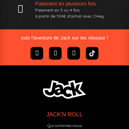
junior,
le port de protections est obligatoire
pour assurer la
Paiement en plusieurs fois
sécurité des jeunes pratiquants.
Paiement en 3 ou 4 fois
à partir de 100€ d'achat avec Oney​
COMMENT BIEN CHOISIR DES COUDIÈRES
POUR VOTRE ENFANT ?
suis l'aventure de Jack sur les réseaux !
TYPE DE PROTECTION : SOUPLE OU RIGIDE
Coudières à coque rigide
: Offrent une
protection maximale
contre les chocs violents
, idéales pour le skatepark et le
roller agressif.
Coudières souples
: Plus légères et flexibles, parfaites pour
le
freeride, la randonnée en roller ou la trottinette urbaine
.
Modèles hybrides
: Allient
légèreté et protection
renforcée
pour un excellent compromis entre confort et
sécurité.
MATÉRIAUX : CONFORT ET RESPIRABILITÉ
Coque en plastique ABS ultra-résistant
: Protège
JACK'N ROLL
efficacement contre les impacts directs.
Mousse intérieure haute densité
: Absorbe les chocs sans
Qui sommes-nous
ajouter de rigidité excessive.