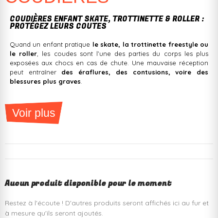
COUDIÈRES ENFANT SKATE, TROTTINETTE & ROLLER :
PROTÉGEZ LEURS COUTES
Quand un enfant pratique
le skate, la trottinette freestyle ou
le roller
, les coudes sont l’une des parties du corps les plus
exposées aux chocs en cas de chute. Une mauvaise réception
peut entraîner
des éraflures, des contusions, voire des
blessures plus graves
.
Chez
Jack’nRoll
, nous avons sélectionné des
coudières pour
enfants offrant une protection maximale sans restreindre la
Voir plus
liberté de mouvement
. Confortables, légères et résistantes,
elles permettent aux jeunes riders de
profiter pleinement de
leur passion en toute sécurité
.
Équipez votre enfant avec des protections adaptées et
laissez-le rider en toute confiance !
Aucun produit disponible pour le moment
POURQUOI DES COUDIÈRES SONT-ELLES
ESSENTIELLES POUR LES ENFANTS ?
Restez à l'écoute ! D'autres produits seront affichés ici au fur et
à mesure qu'ils seront ajoutés.