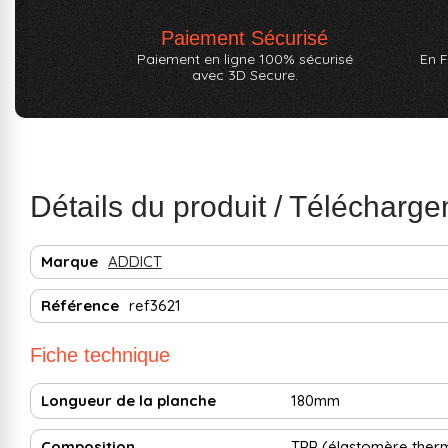
Paiement Sécurisé
Paiement en ligne 100% sécurisé
En F
avec 3D Secure.
Détails du produit / Télécharg
Marque
ADDICT
Référence
ref3621
Fiche technique
Longueur de la planche
180mm
Composition
TPR (élastomère ther