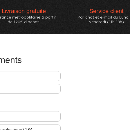
Livraison gratuite
Service client
rance métropolitaine à partir
Par chat et e-mail du Lundi
de 120€ d'achat.
Vendredi (11h-18h)
ements
moplastique) 28A