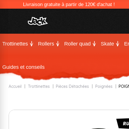
Livraison gratuite à partir de 120€ d'achat !
Trottinettes
Rollers
Roller quad
Skate
En
Guides et conseils
Accueil
Trottinettes
Pièces Détachées
Poignées
POIG
R