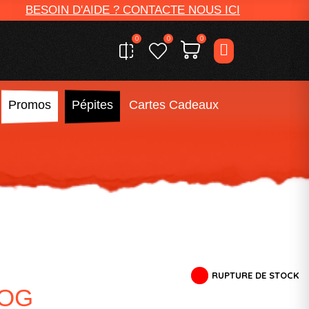
BESOIN D'AIDE ? CONTACTE NOUS ICI
0
0
0
Promos
Pépites
Cartes Cadeaux
RUPTURE DE STOCK
 OG