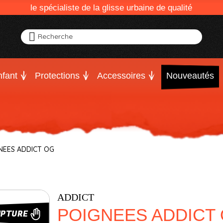
le spécialiste de la glisse urbaine de qualité
Recherche
fant
Protections
Accessoires
Nouveautés
NEES ADDICT OG
ADDICT
POIGNEES ADDICT
UPTURE