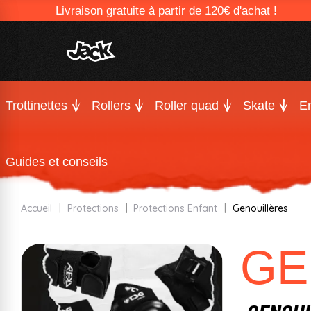
Livraison gratuite à partir de 120€ d'achat !
Trottinettes
Rollers
Roller quad
Skate
En
Guides et conseils
Accueil
Protections
Protections Enfant
Genouillères
GE