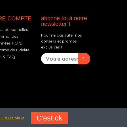
ts directs.
abonne toi à notre
RE COMPTE
newsletter !
cessive.
os personnelles
Pour ne pas rater nos
ommandes
ranspiration excessive
.
conseils et promos
nnées RGPD
exclusives !
mme de Fidélité
t & FAQ
 genouillères ne glissent pendant l’effort.
er le genou
.
épétés
.
E ENFANT ?
OWL
C'est ok
GPD lisible ici
e béton.