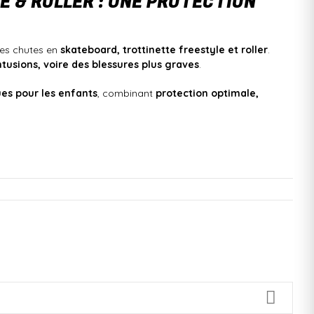
 & ROLLER : UNE PROTECTION
des chutes en
skateboard, trottinette freestyle et roller
.
ntusions, voire des blessures plus graves
.
es pour les enfants
, combinant
protection optimale,
te sécurité et confiance !
évitant ainsi
les ecchymoses, les coupures et les douleurs