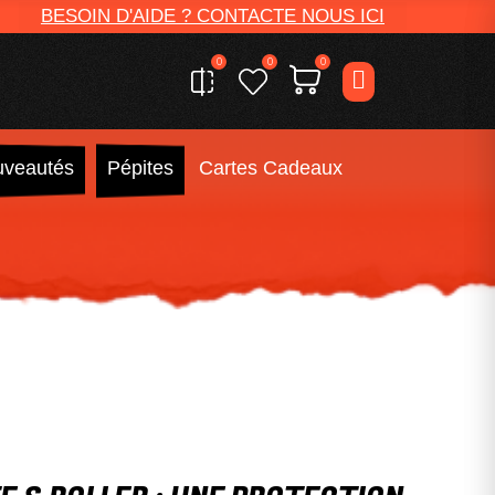
BESOIN D'AIDE ? CONTACTE NOUS ICI
0
0
0
veautés
Pépites
Cartes Cadeaux