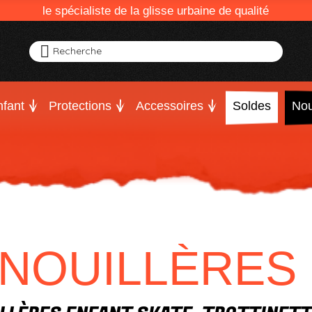
le spécialiste de la glisse urbaine de qualité
Recherche
fant
Protections
Accessoires
Soldes
Nou
NOUILLÈRES