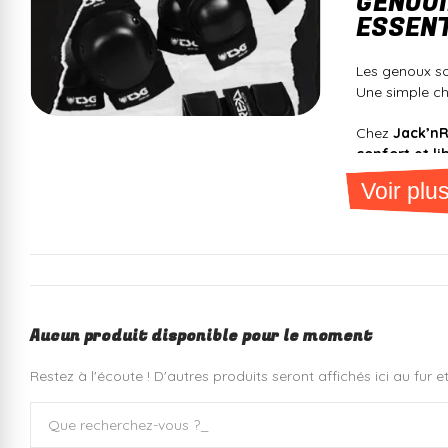
GENOUI
ESSENT
Les genoux s
Une simple ch
Chez
Jack’nR
confort et 
Voir plu
Offrez à votr
POURQUOI
ABSORPTIO
Aucun produit disponible pour le moment
Les genouillè
durables
.
Restez à l'écoute ! D'autres produits seront affichés ici au fur e
CONFIANCE