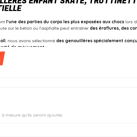
LLÈRES ENFANT SKATE, TROTTINETTE
IELLE
ont
l’une des parties du corps les plus exposées aux chocs
lors 
ute sur le béton ou l’asphalte peut entraîner
des éraflures, des co
oll
, nous avons sélectionné
des genouillères spécialement conçu
liberté de mouvement
.
s
e enfant une protection efficace pour qu’il puisse rider en tou
 ÉQUIPER VOTRE ENFANT DE GENOUILLÈRES ?
N DES CHOCS ET PRÉVENTION DES BLESSURES
res réduisent considérablement
les impacts sur les articulations
, 
t à mesure qu'ils seront ajoutés.
 ET PROGRESSION