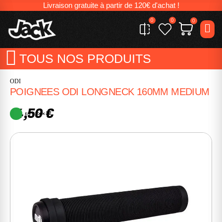
Livraison gratuite à partir de 120€ d'achat !
0
0
0
TOUS NOS PRODUITS
ODI
POIGNEES ODI LONGNECK 160MM MEDIUM
14,50 €
EN STOCK