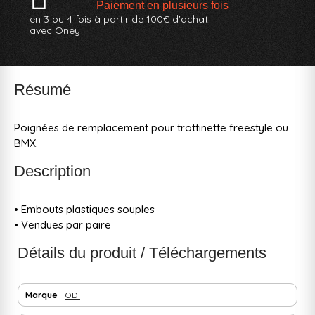
Paiement en plusieurs fois
en 3 ou 4 fois à partir de 100€ d'achat
avec Oney
Résumé
Poignées de remplacement pour trottinette freestyle ou
BMX.
Description
• Embouts plastiques souples
• Vendues par paire
Détails du produit / Téléchargements
Marque
ODI