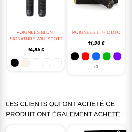
POIGNÉES ETHIC DTC
POIGNEES ODI FIXIE
T
LONGNECK XL 230MM
11,90 €
15,90 €
+3
LES CLIENTS QUI ONT ACHETÉ CE
PRODUIT ONT ÉGALEMENT ACHETÉ :