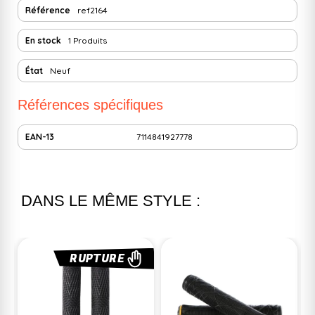
Référence
ref2164
En stock
1 Produits
État
Neuf
Références spécifiques
EAN-13
7114841927778
DANS LE MÊME STYLE :
RUPTURE