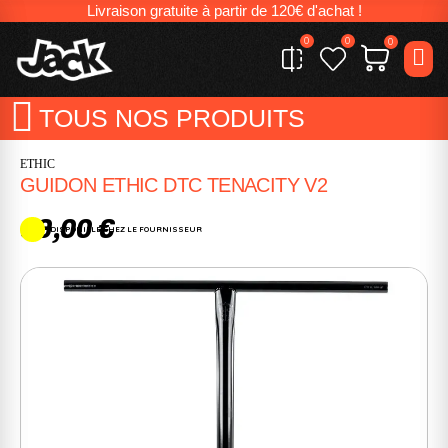
Livraison gratuite à partir de 120€ d'achat !
0
0
0
TOUS NOS PRODUITS
ETHIC
GUIDON ETHIC DTC TENACITY V2
99,00 €
DISPONIBLE CHEZ LE FOURNISSEUR