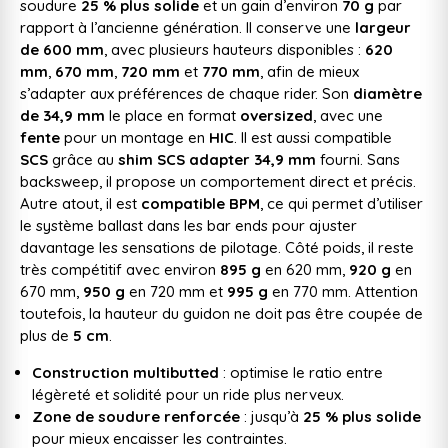
soudure
25 % plus solide
et un gain d’environ
70 g
par
rapport à l’ancienne génération. Il conserve une
largeur
de 600 mm
, avec plusieurs hauteurs disponibles :
620
mm
,
670 mm
,
720 mm
et
770 mm
, afin de mieux
s’adapter aux préférences de chaque rider. Son
diamètre
de 34,9 mm
le place en format
oversized
, avec une
fente
pour un montage en
HIC
. Il est aussi compatible
SCS
grâce au
shim SCS adapter 34,9 mm
fourni. Sans
backsweep, il propose un comportement direct et précis.
Autre atout, il est
compatible BPM
, ce qui permet d’utiliser
le système ballast dans les bar ends pour ajuster
davantage les sensations de pilotage. Côté poids, il reste
très compétitif avec environ
895 g
en 620 mm,
920 g
en
670 mm,
950 g
en 720 mm et
995 g
en 770 mm. Attention
toutefois, la hauteur du guidon ne doit pas être coupée de
plus de
5 cm
.
Construction multibutted
: optimise le ratio entre
légèreté et solidité pour un ride plus nerveux.
Zone de soudure renforcée
: jusqu’à
25 % plus solide
pour mieux encaisser les contraintes.