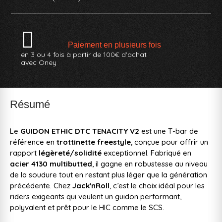
Paiement en plusieurs fois
en 3 ou 4 fois à partir de 100€ d'achat
avec Oney
Résumé
Le
GUIDON ETHIC DTC TENACITY V2
est une T-bar de
référence en
trottinette freestyle
, conçue pour offrir un
rapport
légèreté/solidité
exceptionnel. Fabriqué en
acier 4130 multibutted
, il gagne en robustesse au niveau
de la soudure tout en restant plus léger que la génération
précédente. Chez
Jack'nRoll
, c’est le choix idéal pour les
riders exigeants qui veulent un guidon performant,
polyvalent et prêt pour le HIC comme le SCS.