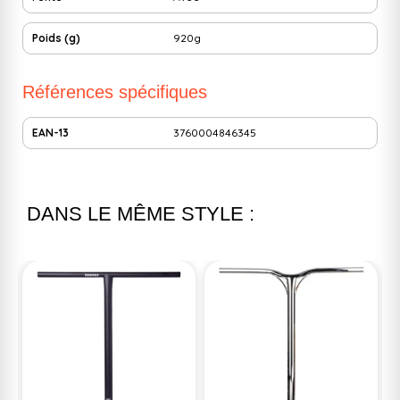
Poids (g)
920g
Références spécifiques
EAN-13
3760004846345
DANS LE MÊME STYLE :
%