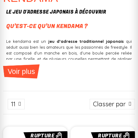
LE JEU D'ADRESSE JAPONAIS À DÉCOUVRIR
QU’EST-CE QU’UN KENDAMA ?
Le kendama est un
jeu d’adresse traditionnel japonais
qui
séduit aussi bien les amateurs que les passionnés de freestyle. Il
est composé d’un manche en bois, d’une boule percée reliée
par une ficelle, et de plusieurs coupelles permettant de réaliser
une
grande variété de figures
. Simple en apparence, il
Voir plus
demande
concentration, précision et créativité
.
POURQUOI LE KENDAMA EST-IL SI POPULAIRE
?
11
Classer par
Le kendama
s’est imposé ces dernières années comme une
véritable discipline, pratiquée par des joueurs de tous âges.
Grâce à son aspect
ludique et challengeant
, il développe la
coordination œil-main
,
améliore les réflexes et favorise la
patience
. De plus, il s’intègre parfaitement aux univers du skate,
RUPTURE
RUPTURE
du roller et de la trottinette freestyle, ajoutant un
défi