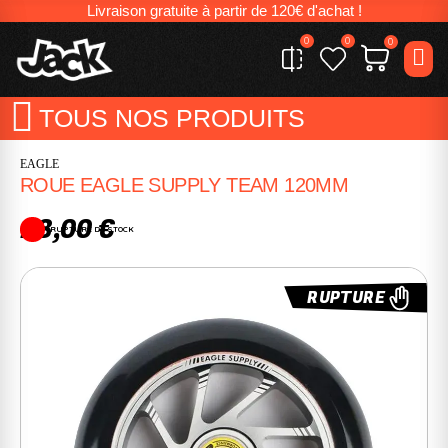
Livraison gratuite à partir de 120€ d'achat !
0
0
0
TOUS NOS PRODUITS
EAGLE
ROUE EAGLE SUPPLY TEAM 120MM
28,00 €
RUPTURE DE STOCK
RUPTURE