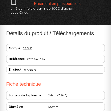
Paiement en plusieurs fois
en 3 ou 4 fois à partir de 100€ d'achat
avec Oney
Détails du produit / Téléchargements
Marque
EAGLE
Référence
ref3337-333
En stock
0 Article
Fiche technique
Largeur de la planche
2.4cm (0.94")
Diamètre
120mm