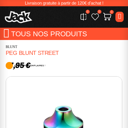
Livraison gratuite à partir de 120€ d'achat !
0
0
0
TOUS NOS PRODUITS
BLUNT
PEG BLUNT STREET
17,95 €
DERNIERS EXEMPLAIRES !