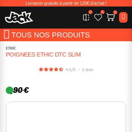
Livraison gratuite à partir de 120€ d'achat !
0
0
0
TOUS NOS PRODUITS
ETHIC
POIGNEES ETHIC DTC SLIM
4.5
/
5
-
2
avis
9,90 €
EN STOCK