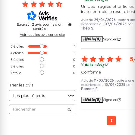
Un peu fragiles et difficiles 
installer mais le résultat est
Avis du
29/04/2026
, suite à un
expérience du
07/04/2026
par
Basé sur
2
avis soumis à un
Théo S.
contrôle
Voir tous les avis sur ce site
Utile
(0)
Signaler
5
étoiles
1
4
étoiles
1
5
3
étoiles
0
Avis vérifié
2
étoiles
0
Conforme
1
étoile
0
Avis du
11/03/2026
, suite à une
Trier les avis
expérience du
13/04/2025
par
Romain F.
Utile
(0)
Signaler
1