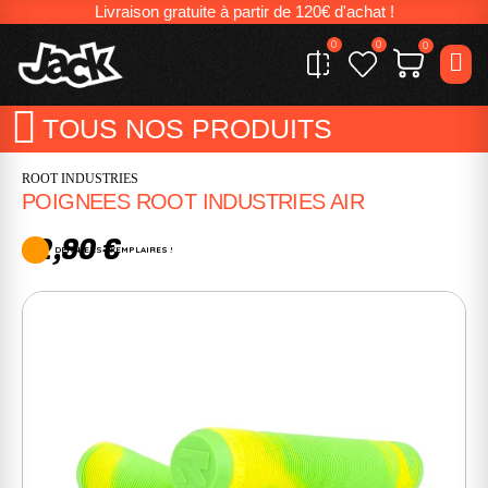
Livraison gratuite à partir de 120€ d'achat !
0
0
0
TOUS NOS PRODUITS
ROOT INDUSTRIES
POIGNEES ROOT INDUSTRIES AIR
12,90 €
DERNIERS EXEMPLAIRES !