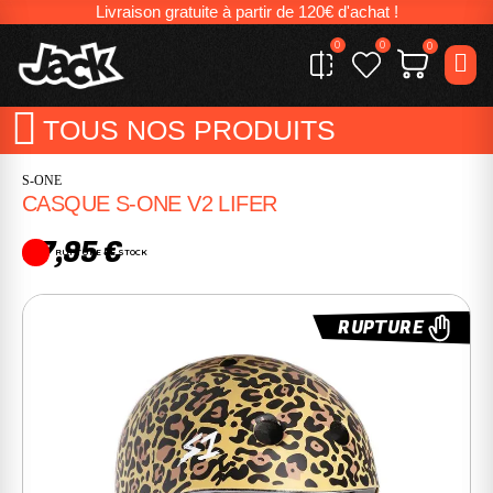
Livraison gratuite à partir de 120€ d'achat !
0
0
0
TOUS NOS PRODUITS
S-ONE
CASQUE S-ONE V2 LIFER
67,95 €
RUPTURE DE STOCK
RUPTURE