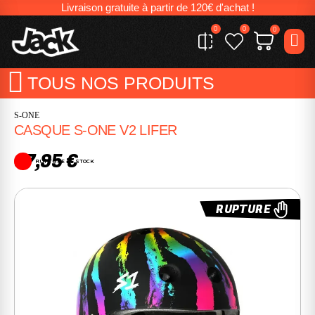
Livraison gratuite à partir de 120€ d'achat !
0
0
0
TOUS NOS PRODUITS
S-ONE
CASQUE S-ONE V2 LIFER
67,95 €
RUPTURE DE STOCK
RUPTURE