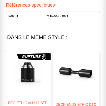
Références spécifiques
EAN-13
9346705004884
DANS LE MÊME STYLE :
RUPTURE
D
PEG BLUNT STREET
DECK ENDS ETHIC DTC