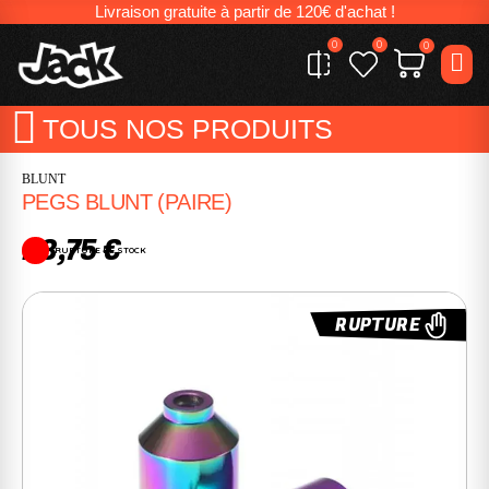
Livraison gratuite à partir de 120€ d'achat !
0
0
0
TOUS NOS PRODUITS
BLUNT
PEGS BLUNT (PAIRE)
23,75 €
RUPTURE DE STOCK
RUPTURE