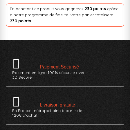
En achetant ce produit vous gagnerez
230 points
grâce
à notre programme de fidélité. Votre panier totalisera
230 points
.
Paiement Sécurisé
Paiement en ligne 100% sécurisé avec
3D Secure.
Livraison gratuite
En France métropolitaine à partir de
120€ d'achat.