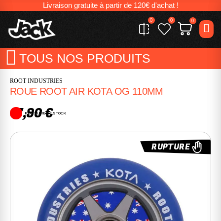
Livraison gratuite à partir de 120€ d'achat !
0
0
0
TOUS NOS PRODUITS
ROOT INDUSTRIES
ROUE ROOT AIR KOTA OG 110MM
17,90 €
RUPTURE DE STOCK
RUPTURE