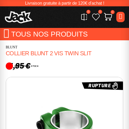
Livraison gratuite à partir de 120€ d'achat !
0
0
0
TOUS NOS PRODUITS
BLUNT
COLLIER BLUNT 2 VIS TWIN SLIT
11,95 €
RUPTURE DE STOCK
RUPTURE