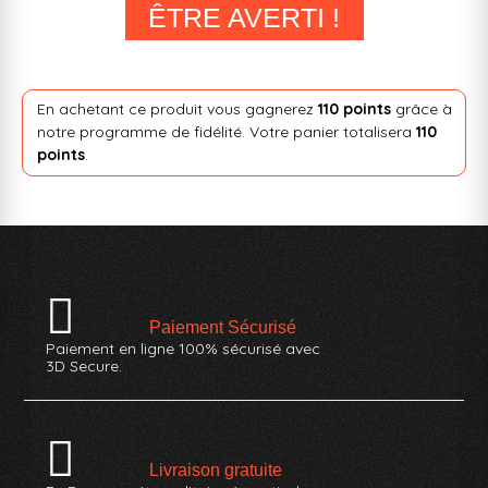
ÊTRE AVERTI !
En achetant ce produit vous gagnerez
110 points
grâce à
notre programme de fidélité. Votre panier totalisera
110
points
.
Paiement Sécurisé
Paiement en ligne 100% sécurisé avec
3D Secure.
Livraison gratuite