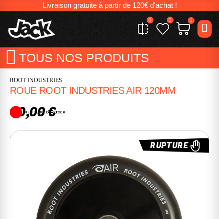
Livraison gratuite à partir de 120€ d'achat !
0
0
0
TOUS NOS PRODUITS
ROOT INDUSTRIES
ROUE ROOT INDUSTRIES AIR 120MM
30,00 €
RUPTURE DE STOCK
RUPTURE