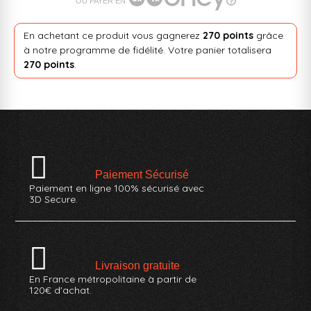
OU PAYER EN
En achetant ce produit vous gagnerez
270 points
grâce
à notre programme de fidélité. Votre panier totalisera
270 points
.
Paiement Sécurisé
Paiement en ligne 100% sécurisé avec
3D Secure.
Livraison gratuite
En France métropolitaine à partir de
120€ d'achat.