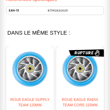
EAN-13
8719124200211
DANS LE MÊME STYLE :
RUPTURE
ROUE EAGLE SUPPLY
ROUE EAGLE RADIX
TEAM 120MM
TEAM CORE 115MM
1