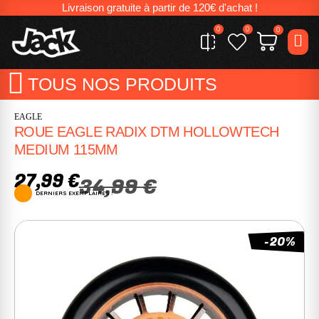
Livraison gratuite à partir de 120€ d'achat !
0
0
0
TOUS NOS PRODUITS
EAGLE
ROUE EAGLE RADIX DTM HOLLOWTECH
MEDIUM 115MM
27,99 €
34,99 €
DERNIERS EXEMPLAIRES !
-20%