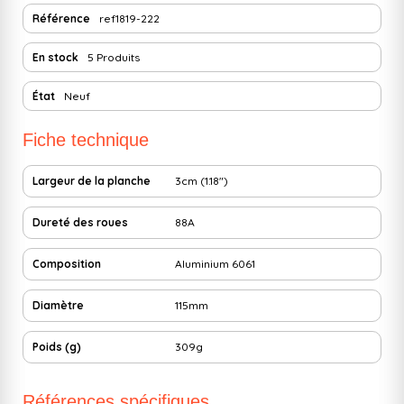
Référence
ref1819-222
En stock
5 Produits
État
Neuf
Fiche technique
Largeur de la planche
3cm (1.18")
Dureté des roues
88A
Composition
Aluminium 6061
Diamètre
115mm
Poids (g)
309g
Références spécifiques