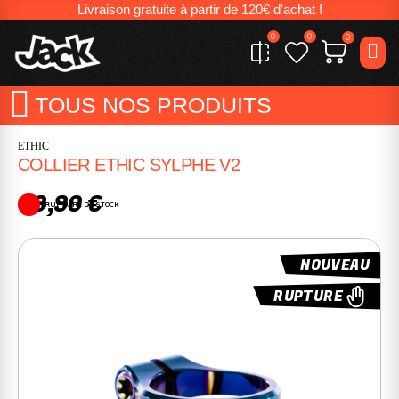
Livraison gratuite à partir de 120€ d'achat !
0
0
0
TOUS NOS PRODUITS
ETHIC
COLLIER ETHIC SYLPHE V2
39,90 €
RUPTURE DE STOCK
NOUVEAU
RUPTURE