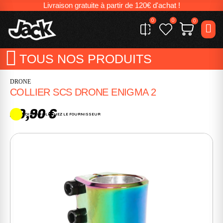
Livraison gratuite à partir de 120€ d'achat !
0
0
0
TOUS NOS PRODUITS
DRONE
COLLIER SCS DRONE ENIGMA 2
49,90 €
DISPONIBLE CHEZ LE FOURNISSEUR