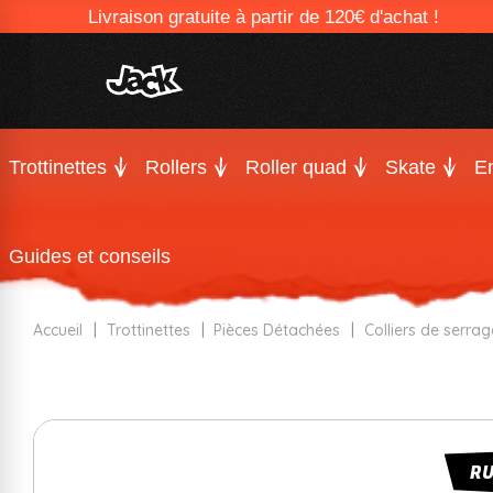
Livraison gratuite à partir de 120€ d'achat !
Trottinettes
Rollers
Roller quad
Skate
En
Guides et conseils
Accueil
Trottinettes
Pièces Détachées
Colliers de serrag
R