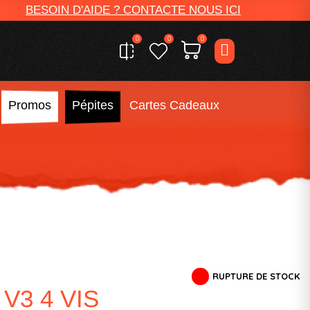
BESOIN D'AIDE ? CONTACTE NOUS ICI
0
0
0
Promos
Pépites
Cartes Cadeaux
RUPTURE DE STOCK
V3 4 VIS