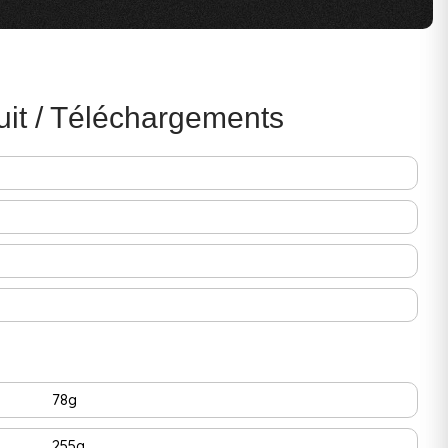
uit / Téléchargements
78g
255g