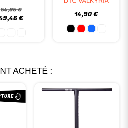
TC BASIC
VIS
12,90 €
69,95 €
NT ACHETÉ :
PTURE