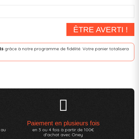
ÊTRE AVERTI !
ts
grâce à notre programme de fidélité. Votre panier totalisera
Paiement en plusieurs fois
 au
en 3 ou 4 fois à partir de 100€
d'achat avec Oney