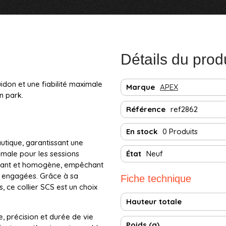
Détails du prod
uidon et une fiabilité maximale
Marque
APEX
en park.
Référence
ref2862
En stock
0 Produits
utique, garantissant une
imale pour les sessions
État
Neuf
issant et homogène, empêchant
us engagées. Grâce à sa
Fiche technique
, ce collier SCS est un choix
Hauteur totale
, précision et durée de vie
Poids (g)