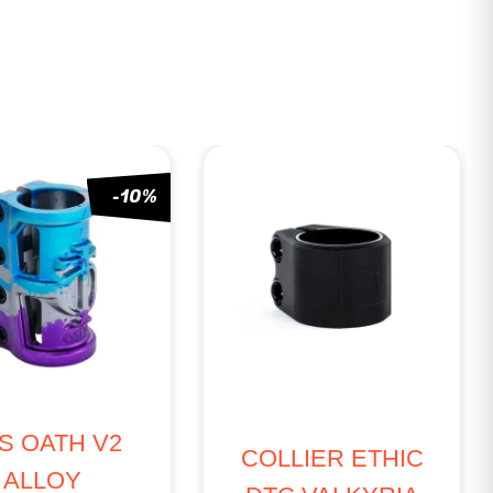
RUPTURE
LIER ETHIC
SCS APEX GAMA 3