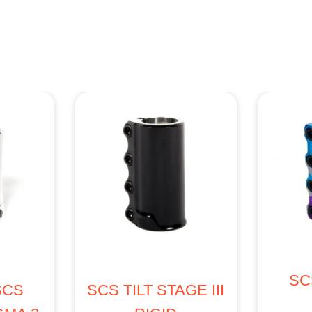
TURE
COLLIER ROOT
COL
ASSIC
INDUSTRIES AIR 2