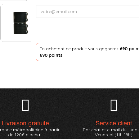
En achetant ce produit vous gagnerez
690 poin
690 points
.
Livraison gratuite
Service client
rance métropolitaine à partir
Par chat et e-mail du Lundi
de 120€ d'achat.
Vendredi (11h-18h)