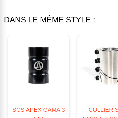
DANS LE MÊME STYLE :
RUPTURE
RUP
SCS TILT CL
SCS PROTO FULL