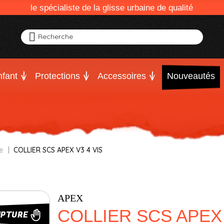
le spécialiste de la glisse urbaine de qualité
Recherche
fant
Protections
Accessoires
Nouveautés
e
COLLIER SCS APEX V3 4 VIS
APEX
COLLIER SCS APEX 
UPTURE