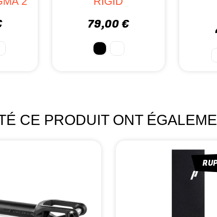
D
VIS
€
31,90 €
+1
ETÉ CE PRODUIT ONT ÉGALEME
RU