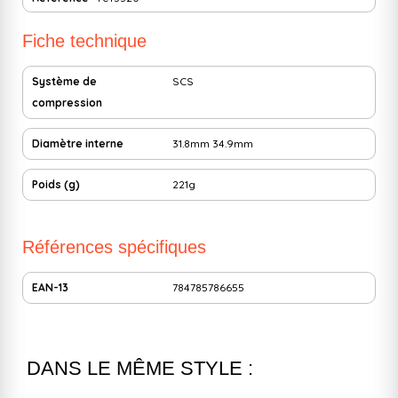
Fiche technique
Système de
SCS
compression
Diamètre interne
31.8mm
34.9mm
Poids (g)
221g
Références spécifiques
EAN-13
784785786655
DANS LE MÊME STYLE :