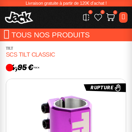
Livraison gratuite à partir de 120€ d'achat !
0
0
0
TOUS NOS PRODUITS
TILT
SCS TILT CLASSIC
84,95 €
RUPTURE DE STOCK
RUPTURE