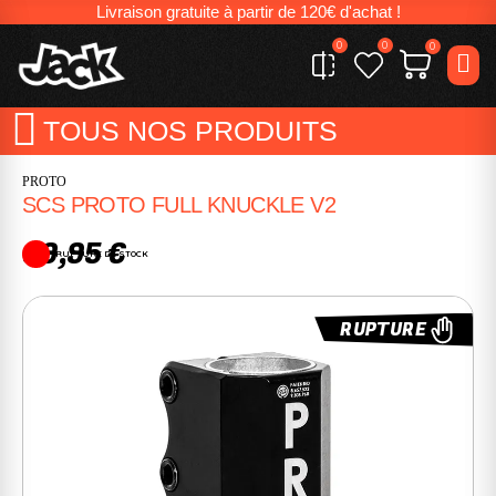
Livraison gratuite à partir de 120€ d'achat !
0
0
0
TOUS NOS PRODUITS
PROTO
SCS PROTO FULL KNUCKLE V2
99,95 €
RUPTURE DE STOCK
RUPTURE