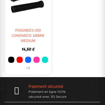
POIGNEES ODI
LONGNECK 160MM
MEDIUM
14,50 €
+3
Paiement sécurisé
Paiement en ligne 100%
sécurisé avec 3D Secure.