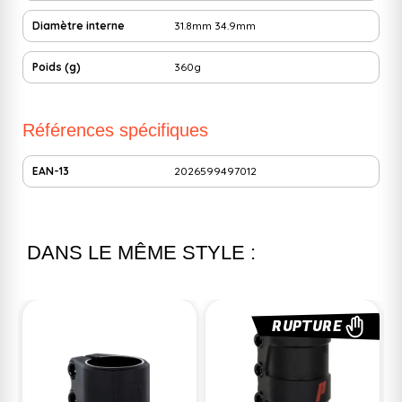
Diamètre interne
31.8mm
34.9mm
Poids (g)
360g
Références spécifiques
EAN-13
2026599497012
DANS LE MÊME STYLE :
%
RUPTURE