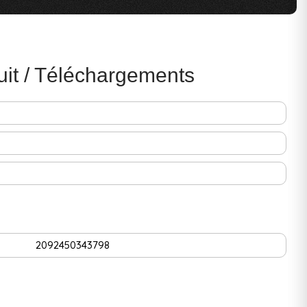
uit / Téléchargements
2092450343798