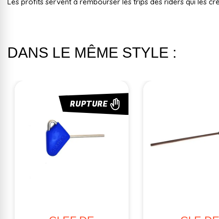
Les profits servent à rembourser les trips des riders qui les cr
DANS LE MÊME STYLE :
RUPTURE