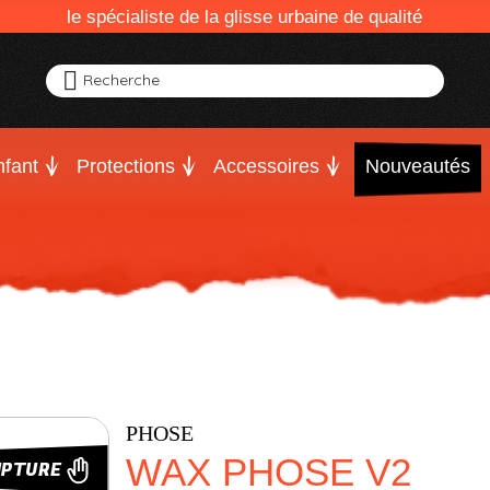
le spécialiste de la glisse urbaine de qualité
Recherche
fant
Protections
Accessoires
Nouveautés
PHOSE
WAX PHOSE V2
UPTURE