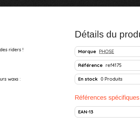
Détails du prod
es riders !
Marque
PHOSE
Référence
ref4175
eurs waxs :
En stock
0 Produits
Références spécifiques
EAN-13