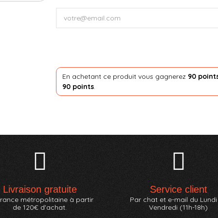
En achetant ce produit vous gagnerez
90 point
90 points
.
Livraison gratuite
Service client
rance métropolitaine à partir
Par chat et e-mail du Lundi
de 120€ d'achat.
Vendredi (11h-18h)