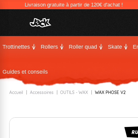
Livraison gratuite à partir de 120€ d'achat !
Trottinettes
Rollers
Roller quad
Skate
En
Guides et conseils
Accueil
Accessoires
OUTILS - WAX
WAX PHOSE V2
R