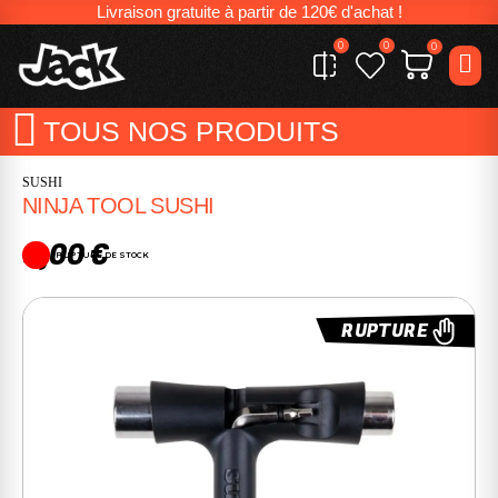
Livraison gratuite à partir de 120€ d'achat !
0
0
0
TOUS NOS PRODUITS
SUSHI
NINJA TOOL SUSHI
9,00 €
RUPTURE DE STOCK
RUPTURE