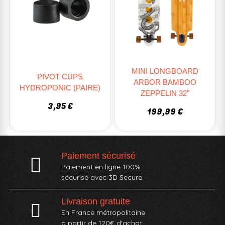
MINI LONGBOARD
PIVOT CUPS
ARBOR BAMBOO
HYDROPONIC (PAIRE)
ZEPPELIN 32"
3,95 €
199,99 €
Paiement sécurisé
Paiement en ligne 100%
sécurisé avec 3D Secure.
Livraison gratuite
En France métropolitaine
à partir de 120€ d'achat.