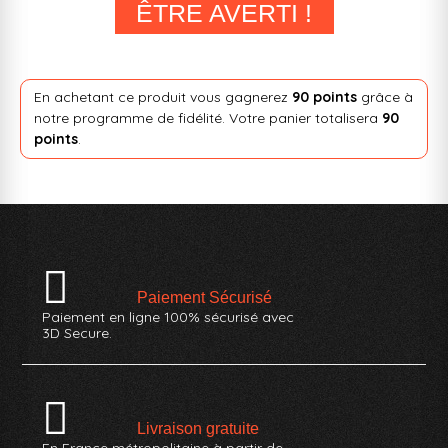
ÊTRE AVERTI !
En achetant ce produit vous gagnerez
90 points
grâce à
notre programme de fidélité. Votre panier totalisera
90
points
.
Paiement Sécurisé
Paiement en ligne 100% sécurisé avec
3D Secure.
Livraison gratuite
En France métropolitaine à partir de