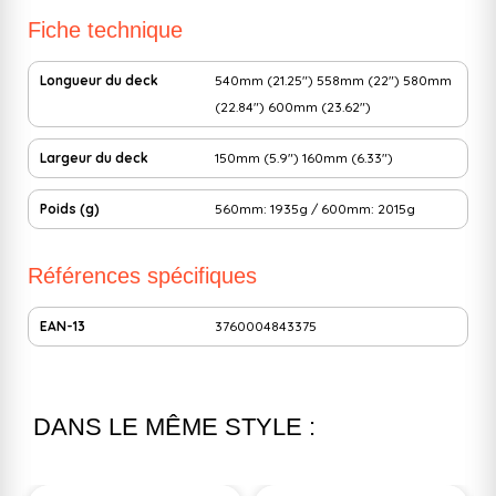
Fiche technique
Longueur du deck
540mm (21.25")
558mm (22")
580mm
(22.84")
600mm (23.62")
Largeur du deck
150mm (5.9")
160mm (6.33")
Poids (g)
560mm: 1935g / 600mm: 2015g
Références spécifiques
EAN-13
3760004843375
DANS LE MÊME STYLE :