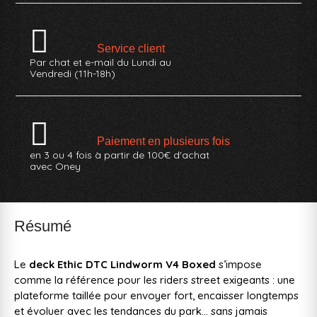
Service client
Par chat et e-mail du Lundi au
Vendredi (11h-18h)
Paiement en plusieurs fois
en 3 ou 4 fois à partir de 100€ d'achat
avec Oney
Résumé
Le
deck Ethic DTC Lindworm V4 Boxed
s’impose
comme la référence pour les riders street exigeants : une
plateforme taillée pour envoyer fort, encaisser longtemps
et évoluer avec les tendances du park… sans jamais