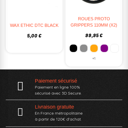
ROUES PROTO
GRIPPERS 110MM (X2)
WAX ETHIC DTC BLACK
99,95 €
5,00 €
+1
Paiement sécurisé
Paiement en ligne 100%
sécurisé avec 3D Secure.
Livraison gratuite
En France métropolitaine
à partir de 120€ d'achat.