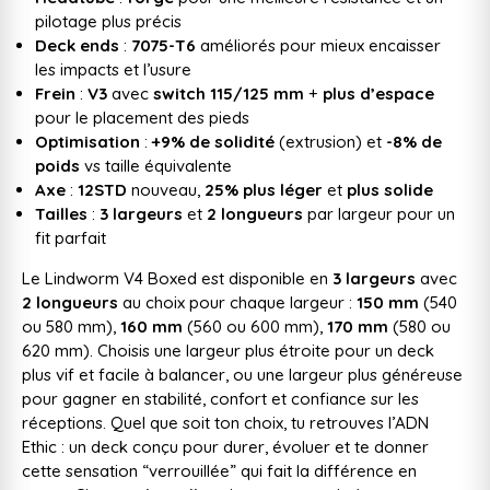
pilotage plus précis
Deck ends
:
7075-T6
améliorés pour mieux encaisser
les impacts et l’usure
Frein
:
V3
avec
switch 115/125 mm
+
plus d’espace
pour le placement des pieds
Optimisation
:
+9% de solidité
(extrusion) et
-8% de
poids
vs taille équivalente
Axe
:
12STD
nouveau,
25% plus léger
et
plus solide
Tailles
:
3 largeurs
et
2 longueurs
par largeur pour un
fit parfait
Le Lindworm V4 Boxed est disponible en
3 largeurs
avec
2 longueurs
au choix pour chaque largeur :
150 mm
(540
ou 580 mm),
160 mm
(560 ou 600 mm),
170 mm
(580 ou
620 mm). Choisis une largeur plus étroite pour un deck
plus vif et facile à balancer, ou une largeur plus généreuse
pour gagner en stabilité, confort et confiance sur les
réceptions. Quel que soit ton choix, tu retrouves l’ADN
Ethic : un deck conçu pour durer, évoluer et te donner
cette sensation “verrouillée” qui fait la différence en