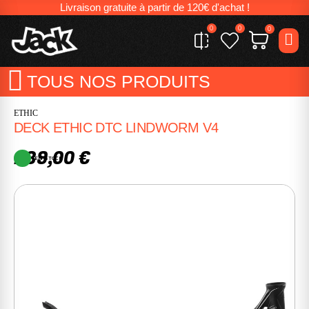
Livraison gratuite à partir de 120€ d'achat !
0
0
0
TOUS NOS PRODUITS
ETHIC
DECK ETHIC DTC LINDWORM V4
239,00 €
EN STOCK