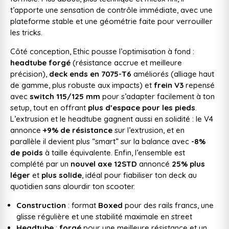
t’apporte une sensation de contrôle immédiate, avec une
plateforme stable et une géométrie faite pour verrouiller
les tricks.
Côté conception, Ethic pousse l’optimisation à fond :
headtube forgé
(résistance accrue et meilleure
précision),
deck ends en 7075-T6
améliorés (alliage haut
de gamme, plus robuste aux impacts) et
frein V3
repensé
avec
switch 115/125 mm
pour s’adapter facilement à ton
setup, tout en offrant
plus d’espace pour les pieds
.
L’extrusion et le headtube gagnent aussi en solidité : le V4
annonce
+9% de résistance
sur l’extrusion, et en
parallèle il devient plus “smart” sur la balance avec
-8%
de poids
à taille équivalente. Enfin, l’ensemble est
complété par un
nouvel axe 12STD
annoncé
25% plus
léger
et
plus solide
, idéal pour fiabiliser ton deck au
quotidien sans alourdir ton scooter.
Construction
: format
Boxed
pour des rails francs, une
glisse régulière et une stabilité maximale en street
Headtube
:
forgé
pour une meilleure résistance et un