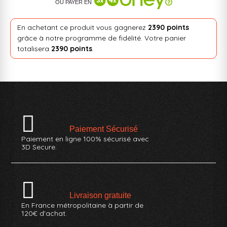
OU PAYER EN
En achetant ce produit vous gagnerez
2390 points
grâce à notre programme de fidélité. Votre panier
totalisera
2390 points
.
Paiement Sécurisé
Paiement en ligne 100% sécurisé avec
3D Secure.
Livraison gratuite
En France métropolitaine à partir de
120€ d'achat.