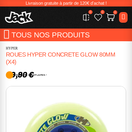
Livraison gratuite à partir de 120€ d'achat !
0
0
0
TOUS NOS PRODUITS
HYPER
ROUES HYPER CONCRETE GLOW 80MM
(X4)
39,90 €
DERNIERS EXEMPLAIRES !