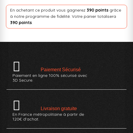
En achetant ce produit vous gagnerez
390 points
grâce
à notre programme de fidélité. Votre panier totalisera
390 points
.
Paiement Sécurisé
Paiement en ligne 100% sécurisé avec
3D Secure.
Livraison gratuite
En France métropolitaine à partir de
120€ d'achat.