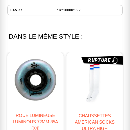
EAN-13
3701118880597
DANS LE MÊME STYLE :
RUPTURE
ROUE LUMINEUSE
CHAUSSETTES
LUMINOUS 72MM 85A
E
AMERICAN SOCKS
(X4)
ULTRA HIGH