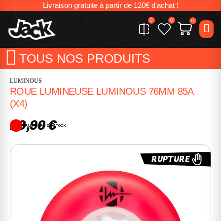
Livraison gratuite à partir de 120€ d'achat !
0
0
0
TOUS NOS PRODUITS
LUMINOUS
ROUE LUMINEUSE LUMINOUS 76MM 85A
(X4)
29,90 €
RUPTURE DE STOCK
RUPTURE