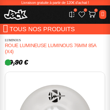
Livraison gratuite à partir de 120€ d'achat !
0
0
0
TOUS NOS PRODUITS
LUMINOUS
ROUE LUMINEUSE LUMINOUS 76MM 85A
(X4)
29,90 €
EN STOCK