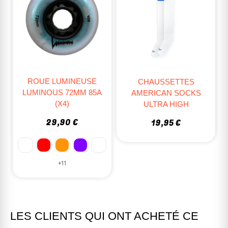
SE
CHAUSSETTES
CHAUSSETTES
 85A
AMERICAN SOCKS
AMERICAN SOCKS
ULTRA HIGH
ANKLE HIGH
19,95 €
10,95 €
LES CLIENTS QUI ONT ACHETÉ CE