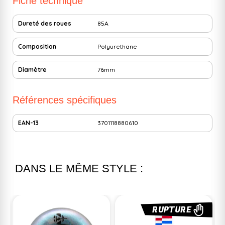
Fiche technique
Dureté des roues
85A
Composition
Polyurethane
Diamètre
76mm
Références spécifiques
EAN-13
3701118880610
DANS LE MÊME STYLE :
RUPTURE
RUPTURE