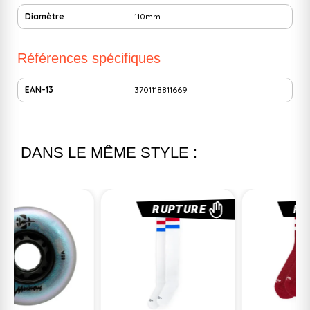
Diamètre
110mm
Références spécifiques
EAN-13
3701118811669
DANS LE MÊME STYLE :
RUPTURE
RUPTURE