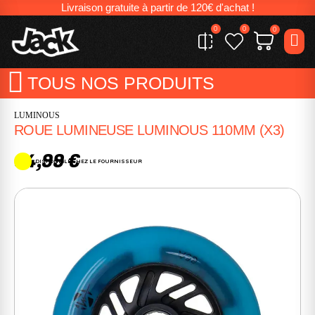
Livraison gratuite à partir de 120€ d'achat !
0
0
0
TOUS NOS PRODUITS
LUMINOUS
ROUE LUMINEUSE LUMINOUS 110MM (X3)
34,99 €
DISPONIBLE CHEZ LE FOURNISSEUR