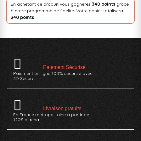
En achetant ce produit vous gagnerez
340 points
grâce
à notre programme de fidélité. Votre panier totalisera
340 points
.
Paiement Sécurisé
Paiement en ligne 100% sécurisé avec
3D Secure.
Livraison gratuite
En France métropolitaine à partir de
120€ d'achat.