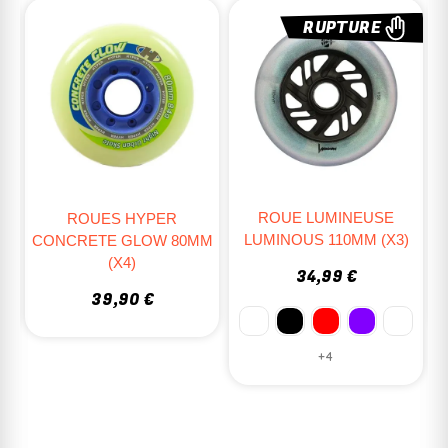
RUPTURE
RUPTURE
ROUE LUMINEUSE
ROUE NANO RACING
LUMINOUS 110MM (X3)
M
84MM
34,99 €
7,00 €
+4