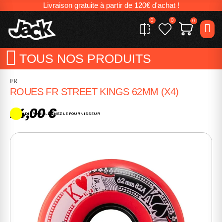
Livraison gratuite à partir de 120€ d'achat !
0
0
0
TOUS NOS PRODUITS
FR
ROUES FR STREET KINGS 62MM (X4)
24,00 €
DISPONIBLE CHEZ LE FOURNISSEUR