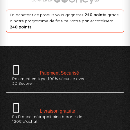
OU PAYER EN
En achetant ce produit vous gagnerez
240 points
grâce
à notre programme de fidélité. Votre panier totalisera
240 points
.
Paiement Sécurisé
Paiement en ligne 100% sécurisé avec
3D Secure.
Livraison gratuite
En France métropolitaine à partir de
120€ d'achat.