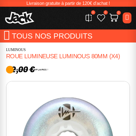
Livraison gratuite à partir de 120€ d'achat !
0
0
0
TOUS NOS PRODUITS
LUMINOUS
ROUE LUMINEUSE LUMINOUS 80MM (X4)
32,00 €
DERNIERS EXEMPLAIRES !