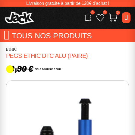
Livraison gratuite à partir de 120€ d'achat !
0
0
0
TOUS NOS PRODUITS
ETHIC
PEGS ETHIC DTC ALU (PAIRE)
19,90 €
DISPONIBLE CHEZ LE FOURNISSEUR