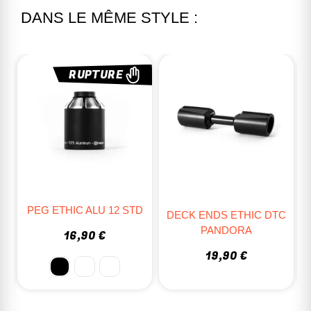
DANS LE MÊME STYLE :
D
PEGS BLUNT (PAIRE)
DECK ENDS ETHIC DTC
PANDORA
15,95 €
19,90 €