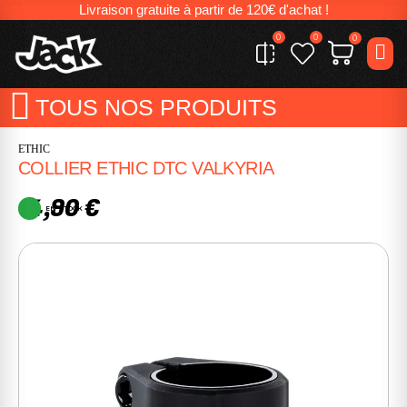
Livraison gratuite à partir de 120€ d'achat !
0
0
0
TOUS NOS PRODUITS
ETHIC
COLLIER ETHIC DTC VALKYRIA
14,90 €
EN STOCK