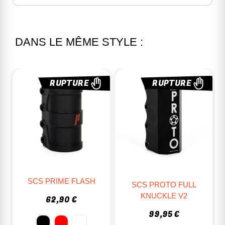
DANS LE MÊME STYLE :
UPTURE
RUPTURE
RUPTU
COLLIER SCS AP
IME FLASH
SCS PROTO FULL
VIS
KNUCKLE V2
,90 €
69,95 €
99,95 €