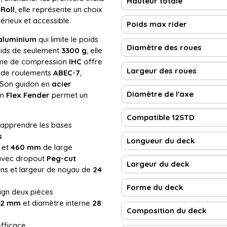
Hauteur totale
Roll
, elle représente un choix
sérieux et accessible.
Poids max rider
aluminium
qui limite le poids
Diamètre des roues
oids de seulement
3300 g
, elle
stème de compression
IHC
offre
Largeur des roues
s de roulements
ABEC-7
,
. Son guidon en
acier
Diamètre de l'axe
in
Flex Fender
permet un
Compatible 12STD
r apprendre les bases
s
Longueur du deck
 et
460 mm
de large
 avec dropout
Peg-cut
Largeur du deck
yons et largeur de noyau de
24
Forme du deck
ign deux pièces
32 mm
et diamètre interne
28
Composition du deck
efficace