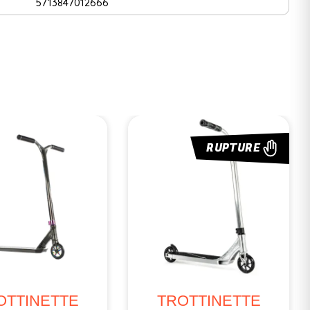
5713847012666
RUPTURE
OTTINETTE
TROTTINETTE