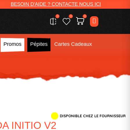
BESOIN D'AIDE ? CONTACTE NOUS ICI
0
0
0
Promos
Pépites
Cartes Cadeaux
DISPONIBLE CHEZ LE FOURNISSEUR
 INITIO V2