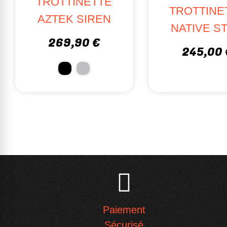
TROTTINETTE
TROTTINE
AZTEK SIREN
NATIVE S
269,90 €
245,00 
Paiement
Sécurisé