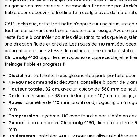
ou gagner en assurance sur les modules. Proposée par
Jack'n
fiable pour découvrir la trottinette freestyle avec du matériel 
Côté technique, cette trottinette s’appuie sur une structure en
tout en conservant une bonne résistance à l’usage. Avec un p
reste facile à contrôler pour les débutants, tandis que le sy
une direction fluide et précise. Les roues de
110 mm
, équipée
assurent une bonne vitesse de roulage et une conduite stable
Chromoly 4130
apporte une robustesse appréciable, et le fre
freinage fiable et progressif.
Discipline
: trottinette freestyle orientée park, parfaite pou
Niveau recommandé
: débutant, conseillée à partir de
7 an
Hauteur totale
:
82 cm
, avec un guidon de
560 mm
de haut
Deck
: dimensions de
48 cm
de long pour
10,1 cm
de large,
Roues
: diamètre de
110 mm
, profil rond, noyau nylon à ra
mm
Compression
: système
IHC
avec fourche non filetée en des
Guidon
: barre en
acier Chromoly 4130
, diamètre externe
mm
Roulements
: précision
ABEC-7
pour une glisse régulière et 