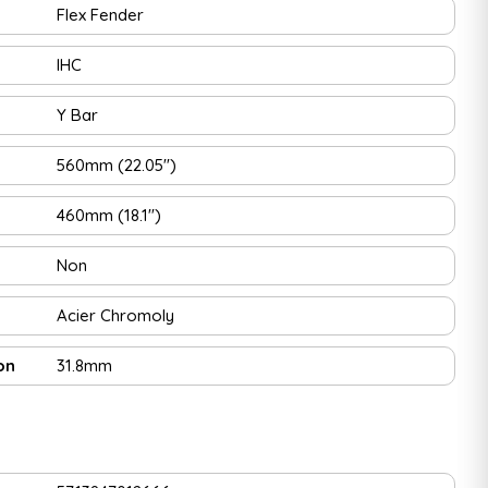
Flex Fender
IHC
Y Bar
560mm (22.05")
460mm (18.1")
Non
Acier Chromoly
on
31.8mm