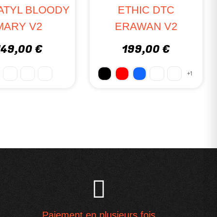
ATYL BLOODY
ETHIC DTC
MARY V2
ERAWAN V2
149,00 €
199,00 €
+1
Paiement en plusieurs fois