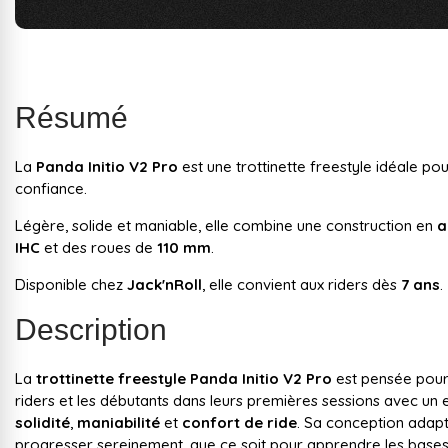
Résumé
La
Panda Initio V2 Pro
est une trottinette freestyle idéale p
confiance.
Légère, solide et maniable, elle combine une construction en
a
IHC
et des roues de
110 mm
.
Disponible chez
Jack'nRoll
, elle convient aux riders dès
7 ans
.
Description
La
trottinette freestyle Panda Initio V2 Pro
est pensée pour
riders et les débutants dans leurs premières sessions avec un e
solidité
,
maniabilité
et
confort de ride
. Sa conception adap
progresser sereinement, que ce soit pour apprendre les bases,