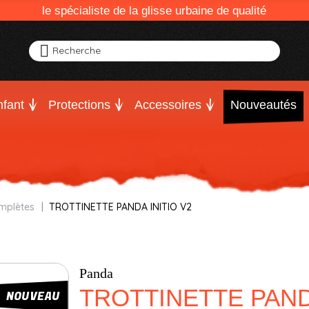
le spécialiste de la glisse urbaine de qualité
Recherche
fant
Protections
Accessoires
Nouveautés
omplètes
TROTTINETTE PANDA INITIO V2
Panda
TROTTINETTE PANDA
NOUVEAU