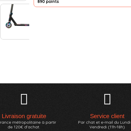
890 points
.
Livraison gratuite
Service client
rance métropolitaine à partir
Par chat et e-mail du Lundi
de 120€ d'achat.
Vendredi (11h-18h)