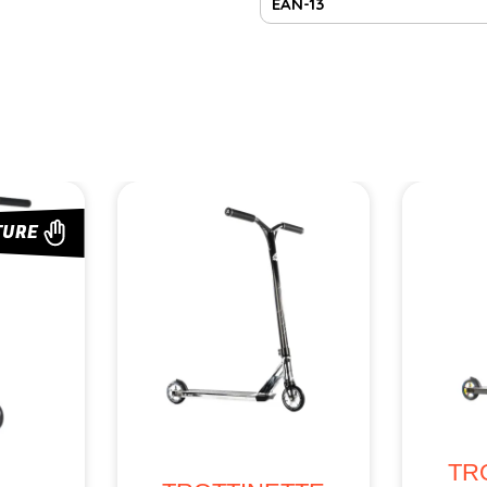
EAN-13
TURE
TR