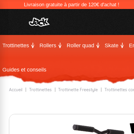
Livraison gratuite à partir de 120€ d'achat !
Trottinettes
Rollers
Roller quad
Skate
En
Guides et conseils
Accueil
Trottinettes
Trottinette Freestyle
Trottinettes c