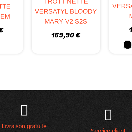
TROTTINETTE
VERS
TTE
VERSATYL BLOODY
TEM
MARY V2 S2S
€
169,90 €
Livraison gratuite
Service client