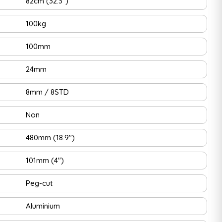
82cm (32.3")
100kg
100mm
24mm
8mm / 8STD
Non
480mm (18.9")
101mm (4")
Peg-cut
Aluminium