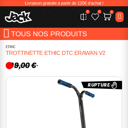
Livraison gratuite à partir de 120€ d'achat !
0
0
0
TOUS NOS PRODUITS
ETHIC
TROTTINETTE ETHIC DTC ERAWAN V2
199,00 €
RUPTURE DE STOCK
RUPTURE