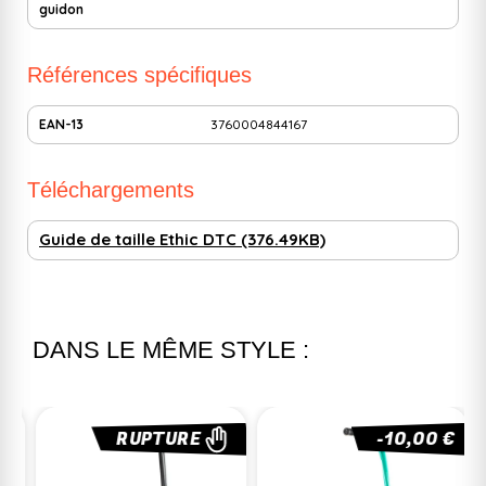
guidon
Références spécifiques
EAN-13
3760004844167
Téléchargements
Guide de taille Ethic DTC (376.49KB)
DANS LE MÊME STYLE :
RUPTURE
-10,00 €