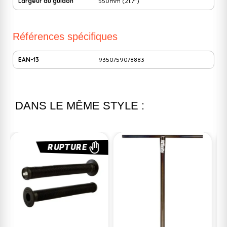
Largeur du guidon
550mm (21.7")
Références spécifiques
EAN-13
9350759078883
DANS LE MÊME STYLE :
-10%