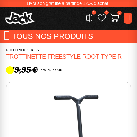
Livraison gratuite à partir de 120€ d'achat !
0
0
0
TOUS NOS PRODUITS
ROOT INDUSTRIES
TROTTINETTE FREESTYLE ROOT TYPE R
179,95 €
DISPONIBLE CHEZ LE FOURNISSEUR