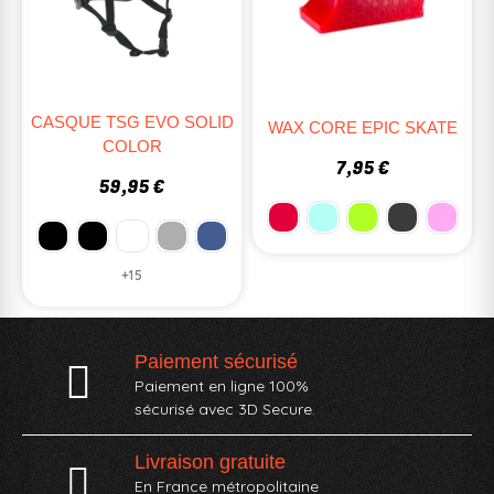
CASQUE TSG EVO SOLID
WAX CORE EPIC SKATE
COLOR
7,95 €
59,95 €
+15
Paiement sécurisé
Paiement en ligne 100%
sécurisé avec 3D Secure.
Livraison gratuite
En France métropolitaine