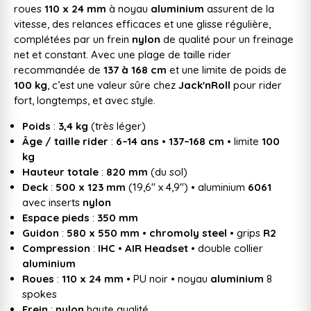
roues
110 x 24 mm
à noyau
aluminium
assurent de la
vitesse, des relances efficaces et une glisse régulière,
complétées par un frein
nylon
de qualité pour un freinage
net et constant. Avec une plage de taille rider
recommandée de
137 à 168 cm
et une limite de poids de
100 kg
, c’est une valeur sûre chez
Jack'nRoll
pour rider
fort, longtemps, et avec style.
Poids
:
3,4 kg
(très léger)
Âge / taille rider
:
6–14 ans
•
137–168 cm
• limite
100
kg
Hauteur totale
:
820 mm
(du sol)
Deck
:
500 x 123 mm
(19,6" x 4,9") • aluminium
6061
avec inserts
nylon
Espace pieds
:
350 mm
Guidon
:
580 x 550 mm
•
chromoly steel
• grips
R2
Compression
:
IHC
•
AIR Headset
• double collier
aluminium
Roues
:
110 x 24 mm
• PU noir • noyau
aluminium
8
spokes
Frein
:
nylon
haute qualité