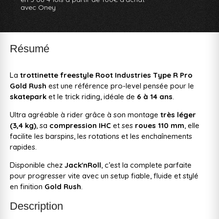
avec Oney
Résumé
La
trottinette freestyle Root Industries Type R Pro
Gold Rush
est une référence pro-level pensée pour le
skatepark
et le trick riding, idéale de
6 à 14 ans
.
Ultra agréable à rider grâce à son montage
très léger
(3,4 kg)
, sa
compression IHC
et ses
roues 110 mm
, elle
facilite les barspins, les rotations et les enchaînements
rapides.
Disponible chez
Jack'nRoll
, c’est la complete parfaite
pour progresser vite avec un setup fiable, fluide et stylé
en finition
Gold Rush
.
Description