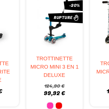
-20%
RUPTUR
RUPTURE
TROTTINETTE
TROTTINETT
MICRO MINI 3 EN 1
MICRO FLEX A
DELUXE
145MM
124,90 €
194,95 €
99,92 €