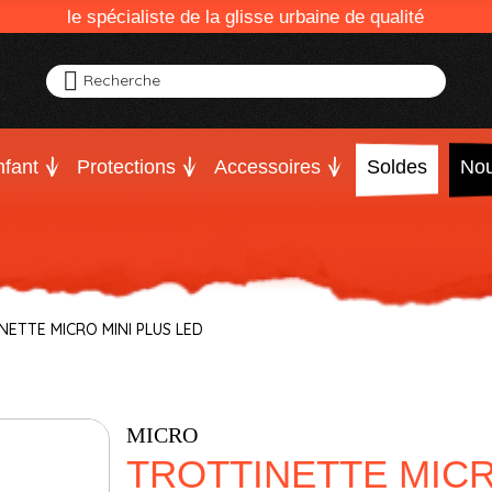
le spécialiste de la glisse urbaine de qualité
Recherche
fant
Protections
Accessoires
Soldes
Nou
NETTE MICRO MINI PLUS LED
MICRO
TROTTINETTE MICR