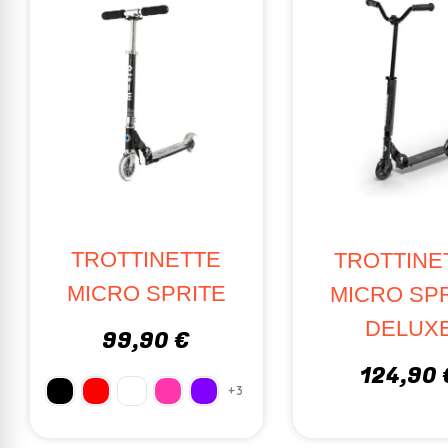
OTTINETTE
TROTTINETTE
CRO SPRITE
MICRO SPRITE
DELUXE
99,90 €
124,90 €
+3