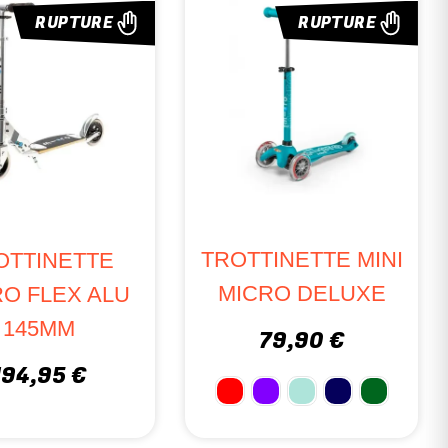
E
RUPTURE
TROTTIN
TROTTINETTE MINI
E
MICRO
MICRO DELUXE
LU
MA
79,90 €
99
79