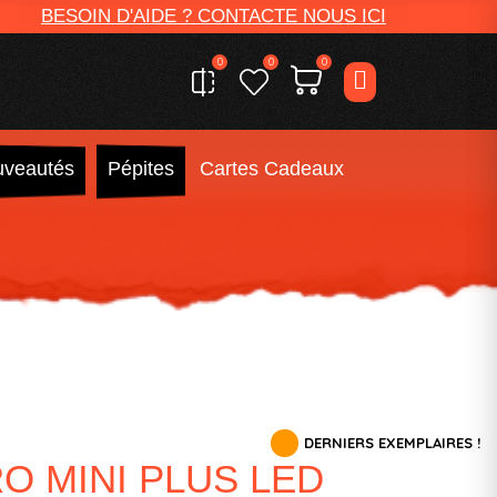
BESOIN D'AIDE ? CONTACTE NOUS ICI
0
0
0
veautés
Pépites
Cartes Cadeaux
DERNIERS EXEMPLAIRES !
O MINI PLUS LED