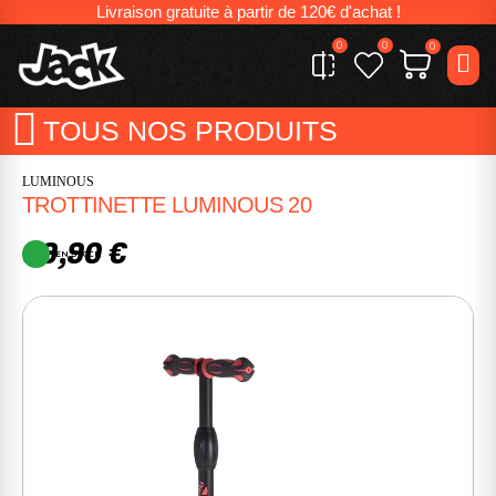
Livraison gratuite à partir de 120€ d'achat !
0
0
0
TOUS NOS PRODUITS
LUMINOUS
TROTTINETTE LUMINOUS 20
89,90 €
EN STOCK