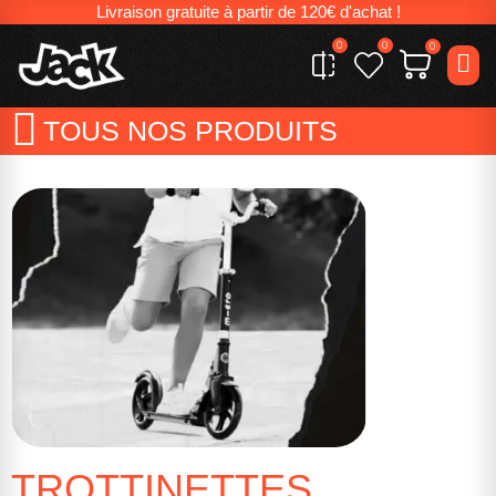
Livraison gratuite à partir de 120€ d'achat !
0
0
0
TOUS NOS PRODUITS
TROTTINETTES