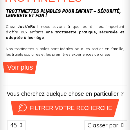
TROTTINETTES PLIABLES POUR ENFANT – SÉCURITÉ,
LÉGÈRETÉ ET FUN !
Chez
Jack’nRoll
, nous savons à quel point il est important
d’offrir aux enfants
une trottinette pratique, sécurisée et
adaptée à leur âge
.
Nos trottinettes pliables sont idéales pour les sorties en famille,
les trajets scolaires et les premières expériences de glisse !
Voir plus
POURQUOI CHOISIR UNE TROTTINETTE
PLIABLE ?
Vous cherchez quelque chose en particulier ?
Facile à transporter
: Grâce à leur système de pliage rapide,
nos modèles se glissent facilement dans un coffre de voiture ou
FILTRER VOTRE RECHERCHE
sous une poussette.
Idéale pour les enfants
: Conçues pour offrir une glisse fluide
45
Classer par
avec une stabilité optimale.