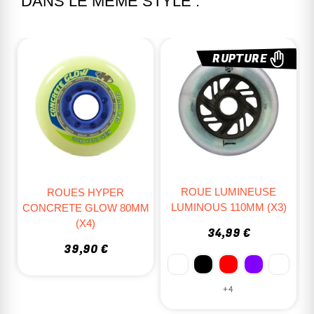
DANS LE MÊME STYLE :
RUPTURE
ROUE LUMINEUSE
ROUES HYPER
E
LUMINOUS 110MM (X3)
CONCRETE GLOW 80MM
)
(X4)
34,99 €
39,90 €
+4