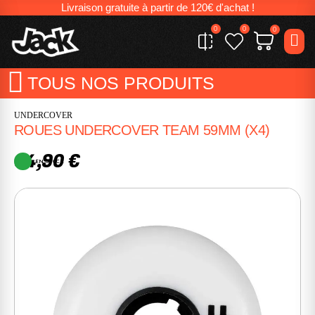
Livraison gratuite à partir de 120€ d'achat !
0
0
0
TOUS NOS PRODUITS
UNDERCOVER
ROUES UNDERCOVER TEAM 59MM (X4)
34,90 €
EN STOCK