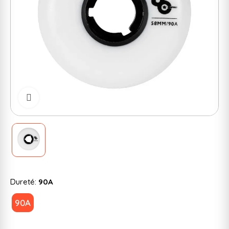
Cliquer pour zoomer
Dureté:
90A
90A