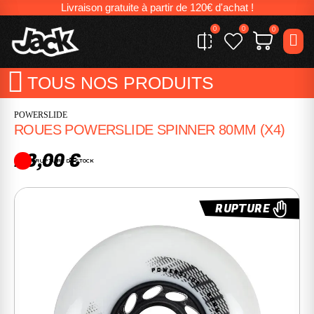
Livraison gratuite à partir de 120€ d'achat !
0
0
0
TOUS NOS PRODUITS
POWERSLIDE
ROUES POWERSLIDE SPINNER 80MM (X4)
28,00 €
RUPTURE DE STOCK
RUPTURE