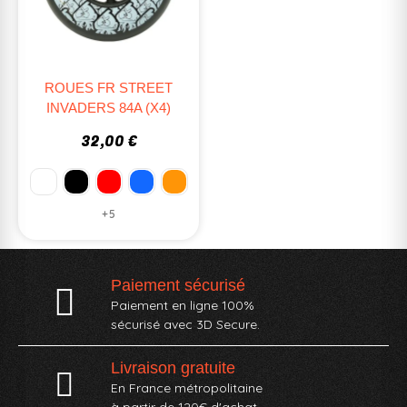
ROUES FR STREET
INVADERS 84A (X4)
32,00 €
+5
Paiement sécurisé
Paiement en ligne 100%
sécurisé avec 3D Secure.
Livraison gratuite
En France métropolitaine
à partir de 120€ d'achat.