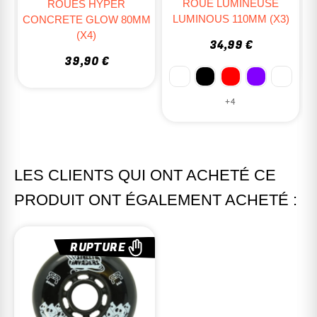
ROUE LUMINEUSE
ROUE NANO RACING
LUMINOUS 110MM (X3)
M
84MM
34,99 €
7,00 €
+4
LES CLIENTS QUI ONT ACHETÉ CE
PRODUIT ONT ÉGALEMENT ACHETÉ :
RUPTURE