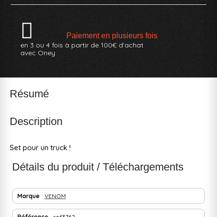
Paiement en plusieurs fois
en 3 ou 4 fois à partir de 100€ d'achat
avec Oney
Résumé
Description
Set pour un truck !
Détails du produit / Téléchargements
Marque
VENOM
Référence
ref3762