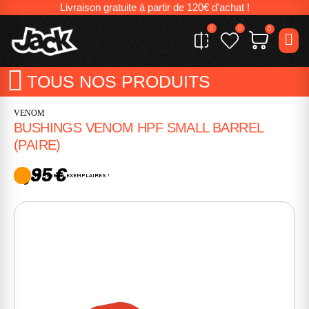
Livraison gratuite à partir de 120€ d'achat !
0
0
0
TOUS NOS PRODUITS
VENOM
BUSHINGS VENOM HPF SMALL BARREL
(PAIRE)
6,95 €
DERNIERS EXEMPLAIRES !